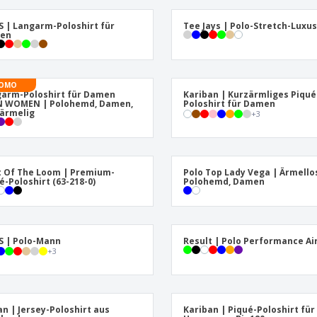
S | Langarm-Poloshirt für
Tee Jays | Polo-Stretch-Luxu
ren
OMO
arm-Poloshirt für Damen
Kariban | Kurzärmliges Piqué
N WOMEN | Polohemd, Damen,
Poloshirt für Damen
ärmelig
+
3
t Of The Loom | Premium-
Polo Top Lady Vega | Ärmello
é-Poloshirt (63-218-0)
Polohemd, Damen
S | Polo-Mann
Result | Polo Performance Ai
+
3
an | Jersey-Poloshirt aus
Kariban | Piqué-Poloshirt für