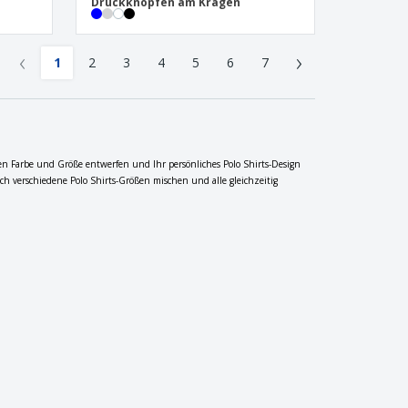
Druckknöpfen am Kragen
‹
›
1
2
3
4
5
6
7
hten Farbe und Größe entwerfen und Ihr persönliches Polo Shirts-Design
h verschiedene Polo Shirts-Größen mischen und alle gleichzeitig