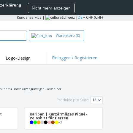
zerklärung
Nicht mehr anzeigen
Kundenservice
|
Schweiz |
DE
CHF (CHF)
Warenkorb
(0)
Einloggen / Registrieren
Logo-Design
 online zu unschlagbar günstigen Preisen her.
Produkte pro Seite:
t
Kariban | Kurzärmliges Piqué-
Poloshirt für Herren
+
3