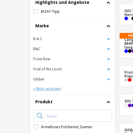
Highlights und Angebote
SOL'
BIZAY Tipp
Her
Marke
PR
B & C
Lang
BER
lang
B&C
Front Row
Fruit of the Loom
Frui
Piqu
Gildan
+ Mehr anzeigen
SOL'
Produkt
Ärmelloses Polohemd, Damen
Gild