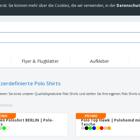
erät. Sie können mehr über die Cookies, die wir verwenden, in der
Datenschut
Flyer & Flugblätter
Aufkleber
zerdefinierte Polo Shirts
sieren Sie eines unserer Qualitätsprodukte Polo Shirts und stellen Sie Ihre eigenen Polo Shirts
ebnisse
OMO
PROMO
en Poloshirt BERLIN | Polo-
Polo Top Hawk | Polohemd mi
ts
Tasche