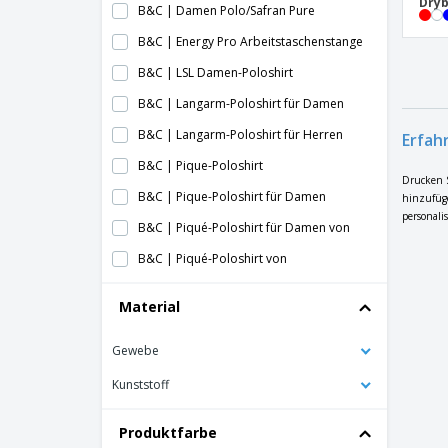
Dryb
B&C | Damen Polo/Safran Pure
B&C | Energy Pro Arbeitstaschenstange
B&C | LSL Damen-Poloshirt
B&C | Langarm-Poloshirt für Damen
B&C | Langarm-Poloshirt für Herren
Erfah
B&C | Pique-Poloshirt
Drucken S
B&C | Pique-Poloshirt für Damen
hinzufüge
personalis
B&C | Piqué-Poloshirt für Damen von
B&C | Piqué-Poloshirt von
B&C | Pol LSL
Material
B&C | Polo / Senhora-Piqué
Gewebe
B&C | Polo Bio Dame
B&C | Polo Bio Mann
Kunststoff
B&C | Polo Damen Langarm
Produktfarbe
B&C | Polo Heavymill-Piqué