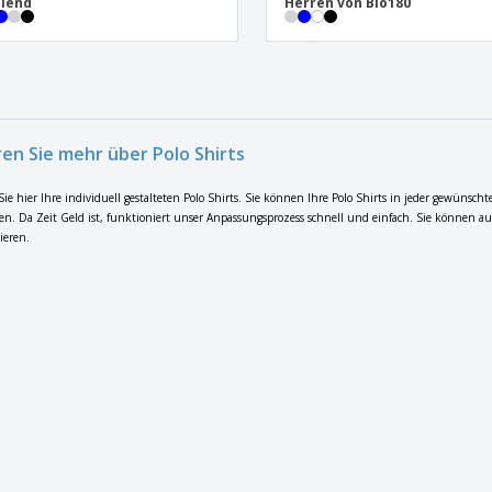
lend
Herren von Bio180
ren Sie mehr über Polo Shirts
ie hier Ihre individuell gestalteten Polo Shirts. Sie können Ihre Polo Shirts in jeder gewünsc
n. Da Zeit Geld ist, funktioniert unser Anpassungsprozess schnell und einfach. Sie können auc
ieren.