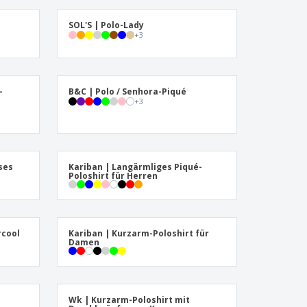
s
SOL'S | Polo-Lady
+
3
-
B&C | Polo / Senhora-Piqué
+
3
ses
Kariban | Langärmliges Piqué-
Poloshirt für Herren
rcool
Kariban | Kurzarm-Poloshirt für
Damen
Wk | Kurzarm-Poloshirt mit