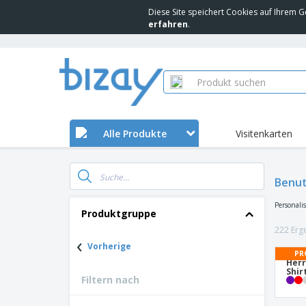
Diese Site speichert Cookies auf Ihrem G
erfahren
.
Alle Produkte
Visitenkarten
Benut
Personali
Produktgruppe
222 Erg
‹
Vorherige
PR
Herr
Shir
Filtern nach