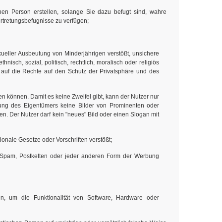
hen Person erstellen, solange Sie dazu befugt sind, wahre
ertretungsbefugnisse zu verfügen;
xueller Ausbeutung von Minderjährigen verstößt, unsichere
nisch, sozial, politisch, rechtlich, moralisch oder religiös
t auf die Rechte auf den Schutz der Privatsphäre und des
n können. Damit es keine Zweifel gibt, kann der Nutzer nur
igung des Eigentümers keine Bilder von Prominenten oder
n. Der Nutzer darf kein "neues" Bild oder einen Slogan mit
ationale Gesetze oder Vorschriften verstößt;
t, Spam, Postketten oder jeder anderen Form der Werbung
n, um die Funktionalität von Software, Hardware oder