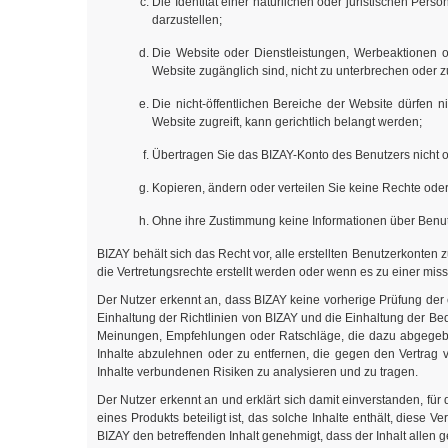
Die Identität einer natürlichen oder juristischen Pers
darzustellen;
Die Website oder Dienstleistungen, Werbeaktionen o
Website zugänglich sind, nicht zu unterbrechen oder 
Die nicht-öffentlichen Bereiche der Website dürfen
Website zugreift, kann gerichtlich belangt werden;
Übertragen Sie das BIZAY-Konto des Benutzers nicht o
Kopieren, ändern oder verteilen Sie keine Rechte ode
Ohne ihre Zustimmung keine Informationen über Benutz
BIZAY behält sich das Recht vor, alle erstellten Benutzerkonten
die Vertretungsrechte erstellt werden oder wenn es zu einer mi
Der Nutzer erkennt an, dass BIZAY keine vorherige Prüfung der e
Einhaltung der Richtlinien von BIZAY und die Einhaltung der Be
Meinungen, Empfehlungen oder Ratschläge, die dazu abgegeb
Inhalte abzulehnen oder zu entfernen, die gegen den Vertrag v
Inhalte verbundenen Risiken zu analysieren und zu tragen.
Der Nutzer erkennt an und erklärt sich damit einverstanden, für
eines Produkts beteiligt ist, das solche Inhalte enthält, diese
BIZAY den betreffenden Inhalt genehmigt, dass der Inhalt allen g