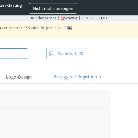
zerklärung
Nicht mehr anzeigen
Kundenservice
|
Schweiz |
DE
CHF (CHF)
 vertreten sind? Kaufen Sie jetzt ein auf
Warenkorb
(0)
Einloggen / Registrieren
Logo-Design
hlights und
ebote
irts und Polos
kereien
oor-Aktivitäten
iten von zu Hause
sandkartons