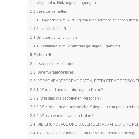
1.1. Allgemeine Nutzungsbedingungen
Bonuskarten
1.2 Benutzerverhalten
T-Shirts
1.2.1 Eingeschränkte Nutzung von urheberrechtlich geschützten 
Magnete
1.3 Ausschließliche Rechte
Planen
1.4 Urheberrechtsrichtlinien
1.4.1 Richtlinien zum Schutz des geistigen Eigentums
II. Sicherheit
2.1. Datenschutzerklärung
2.2. Datenverantwortlicher
2.3. PERSONENBEZOGENE DATEN, BETROFFENE PERSON
2.3.1. Was sind personenbezogene Daten?
2.3.2. Wer sind die betroffenen Personen?
2.3.3. Wie erheben wir und welche Kategorien von personenbez
2.3.4. Wie verwenden wir Ihre Daten?
2.4. DIE GRUNDLAGE UND DAUER DER VERARBEITUNG P
2.4.1. Auf welcher Grundlage kann BIZAY Ihre personenbezogen