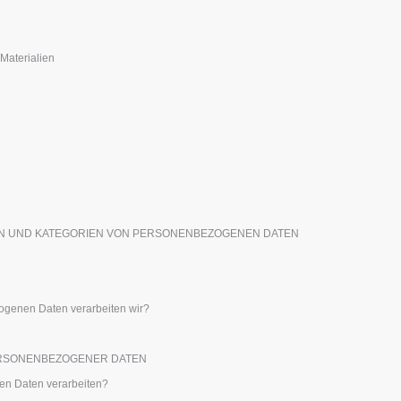
Pers
Aussteller
Medaillen
Ges
Plakate
Essen und Süßigkeiten
Öko
Materialien
Mag
Koffer und Rucksäcke
Druckeretiketten
Kat
EN UND KATEGORIEN VON PERSONENBEZOGENEN DATEN
ogenen Daten verarbeiten wir?
ERSONENBEZOGENER DATEN
en Daten verarbeiten?