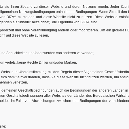
 da sie Ihren Zugang zu dieser Website und deren Nutzung regeln. Jeder Zugrif
sen Allgemeinen Nutzungsbedingungen enthaltenen Bedingungen. Wenn Sie mit den 
on BIZAY zu melden und diese Website nicht zu nutzen. Diese Website enthält G
lgenden als "Inhalte" bezeichnet), die Eigentum von BIZAY sind.
, jederzeit und ohne Vorankündigung ändern oder modifizieren. Um ein größeres Be
iff auf diese Website zu lesen.
keine Ähnlichkeiten und/oder werden von anderen verwendet;
gn verletzt keine Rechte Dritter und/oder Marken.
er Website in Übereinstimmung mit den Regeln dieser Allgemeinen Geschäftsbedi
 sich damit einverstanden, dass Sie diese Website nicht nutzen werden, um anstöß
nehmen verletzen.
 Allgemeinen Geschäftsbedingungen auch die Bedingungen der anderen Länder, in
emeinen Geschäftsbedingungen aller Websites der Länder des Europäischen Wirtschaf
scheidet. Im Falle von Abweichungen zwischen den Bedingungen der verschiedenen
ite: