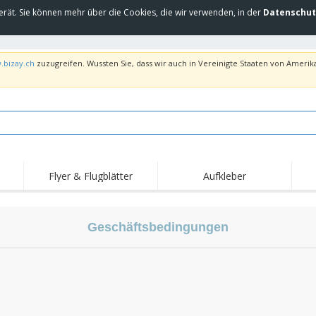
erät. Sie können mehr über die Cookies, die wir verwenden, in der
Datenschut
.bizay.ch
zuzugreifen. Wussten Sie, dass wir auch in Vereinigte Staaten von Amerika
Flyer & Flugblätter
Aufkleber
Hig
Trends
Neue Produkte
Ang
Flaggen, Fahnen und
Geschäftsbedingungen
Rollups
T-Sh
Schreibtisch-Flaggen
Food-Service-
Roll-ups
Stic
Ausrüstung und
Zubehör
Hauslieferung und
Einwegprodukte
Outd
Take-away
Aufkleber, Vinyls und
Armbanduhren
Arbe
Poster
Hoodies
Pokale und Trophäen
Ver