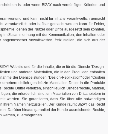
schrieben ist oder wenn BIZAY nach vernünftigen Kriterien und
Verantwortung und kann nicht für Inhalte verantwortlich gemacht
t verantwortlich oder haftbar gemacht werden kann für Fehler,
phemie, denen der Nutzer oder Dritte ausgesetzt sein könnten.
tzung im Zusammenhang mit der Kommunikation, den Inhalten oder
h angemessener Anwaltskosten, freizustellen, die sich aus der
BIZAY-Website und für die Inhalte, die er für die Dienste "Design-
 Texten und anderen Materialien, die in den Produkten enthalten
chnahme der Dienstleistungen "Design-Replikation" oder "Custom
urheberrechtlich geschützte Materialien Dritter in die Produkte
echte Dritter verletzen, einschließlich Urheberrechte, Marken,
gen, die erforderlich sind, um Materialien von Drittanbietern in
tellt werden. Sie garantieren, dass Sie über alle notwendigen
 in Ihrem Namen herzustellen. Der Kunde räumt BIZAY das Recht
sieren. Darüber hinaus garantiert der Kunde ausreichende Rechte,
en werden, zu ermöglichen.