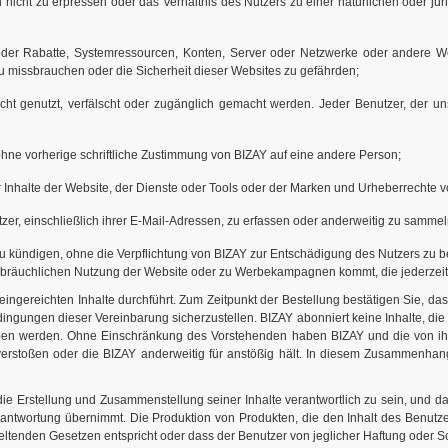
on nicht zu erpressen oder das Verhältnis des Nutzers zu einer natürlichen oder jur
der Rabatte, Systemressourcen, Konten, Server oder Netzwerke oder andere Web
zu missbrauchen oder die Sicherheit dieser Websites zu gefährden;
 nicht genutzt, verfälscht oder zugänglich gemacht werden. Jeder Benutzer, d
hne vorherige schriftliche Zustimmung von BIZAY auf eine andere Person;
r Inhalte der Website, der Dienste oder Tools oder der Marken und Urheberrechte v
er, einschließlich ihrer E-Mail-Adressen, zu erfassen oder anderweitig zu sammel
 zu kündigen, ohne die Verpflichtung von BIZAY zur Entschädigung des Nutzers zu be
ssbräuchlichen Nutzung der Website oder zu Werbekampagnen kommt, die jederzeit i
ingereichten Inhalte durchführt. Zum Zeitpunkt der Bestellung bestätigen Sie, da
dingungen dieser Vereinbarung sicherzustellen. BIZAY abonniert keine Inhalte, d
en werden. Ohne Einschränkung des Vorstehenden haben BIZAY und die von ih
erstoßen oder die BIZAY anderweitig für anstößig hält. In diesem Zusammenhang v
 die Erstellung und Zusammenstellung seiner Inhalte verantwortlich zu sein, und 
 Verantwortung übernimmt. Die Produktion von Produkten, die den Inhalt des Benutz
eltenden Gesetzen entspricht oder dass der Benutzer von jeglicher Haftung oder Sch