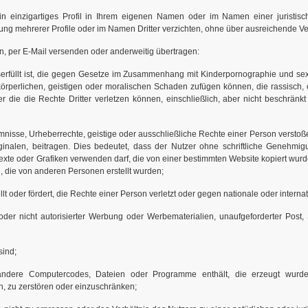
in einzigartiges Profil in Ihrem eigenen Namen oder im Namen einer juristisc
llung mehrerer Profile oder im Namen Dritter verzichten, ohne über ausreichende V
en, per E-Mail versenden oder anderweitig übertragen:
sserfüllt ist, die gegen Gesetze im Zusammenhang mit Kinderpornographie und se
körperlichen, geistigen oder moralischen Schaden zufügen können, die rassisch, eth
r die die Rechte Dritter verletzen können, einschließlich, aber nicht beschränk
nisse, Urheberrechte, geistige oder ausschließliche Rechte einer Person verstoße
iginalen, beitragen. Dies bedeutet, dass der Nutzer ohne schriftliche Genehm
xte oder Grafiken verwenden darf, die von einer bestimmten Website kopiert wurde
n, die von anderen Personen erstellt wurden;
tellt oder fördert, die Rechte einer Person verletzt oder gegen nationale oder intern
oder nicht autorisierter Werbung oder Werbematerialien, unaufgeforderter Pos
sind;
andere Computercodes, Dateien oder Programme enthält, die erzeugt wurde
, zu zerstören oder einzuschränken;