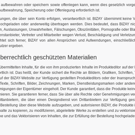
e aufbewahren oder speichern sowie offenlegen kann, wenn dies gesetzlich vorge
Aufbewahrung, Speicherung oder Offenlegung erforderlich ist.
ungen, die über sein Konto erfolgen, verantwortlich ist. BIZAY übernimmt keine 
ochgeladen oder anderweitig übertragen werden. Dies bedeutet, dass BIZAY nich
 Auslassungen, Unwahrheiten, Fälschungen, Obszönitäten, Pornografie oder Blas
 Dienstanbieter, Vertreter und Mitarbeiter wegen Verlust, Beschädigung und Verle
ichtet sich ferner, BIZAY von allen Ansprüchen und Aufwendungen, einschließlic
utzer ergeben.
errechtlich geschützten Materialien
übermittelten Inhalte, für die von ihm produzierten Inhalte im Produkteditor auf der 
ich ist. Das heißt, der Kunde sichert die Rechte an Bildern, Grafiken, Schriften,
uf der BIZAY-Website zur Verfügung gestellten Produkteditors oder der Inanspru
Texte, Schriften, Bilder, Zeichnungen, Marken, Dienstleistungsmarken oder andere 
ungen der Eigentümer eingeholt. Der Kunde garantiert, dass die Produkte keine R
ieren. Sie garantieren ferner, dass Sie über alle Rechte oder Genehmigungen verfü
ittanbietern, die über einen Designdienst von Drittanbietern zur Verfügung ges
Bestellung über diese Website aufzugeben, und autorisieren BIZAY, die Produkte
nhalte zu kopieren, zu modifizieren, abgeleitete Werke zu erstellen und zu vektori
ke und das Vektorisieren von Inhalten, die zur Erfüllung der Bestellung hochgelad