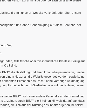
istischen Person auf unrichtige oder vorsätzlich falsche Weise
sites, die mit unserer Website verknüpft oder über unsere
er unsachgemäß und ohne Genehmigung auf diese Bereiche der
on BIZAY;
n.
gründen, falls falsche oder missbräuchliche Profile in Bezug auf
n Kraft sind.
ss BIZAY die Bestellung und ihren Inhalt überprüfen kann, um die
ie von einem Nutzer an die Website gesendet werden, sowie keine
r benannten Personen das Recht, ohne vorherige Ankündigung
erpflichtet sich der BIZAY-Nutzer, alle mit der Nutzung seiner
dass weder BIZAY noch eine andere Partei, die an der Herstellung
ers anzeigen, durch BIZAY stellt keinen Hinweis darauf dar, dass
äden, die sich aus der Nutzung des Inhalts ergeben, befreit ist.