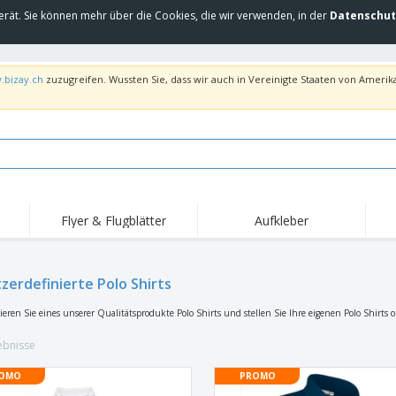
erät. Sie können mehr über die Cookies, die wir verwenden, in der
Datenschut
.bizay.ch
zuzugreifen. Wussten Sie, dass wir auch in Vereinigte Staaten von Amerika
Flyer & Flugblätter
Aufkleber
Hig
Trends
Neue Produkte
Ang
Flaggen, Fahnen und
zerdefinierte Polo Shirts
Rollups
T-Sh
Schreibtisch-Flaggen
Food-Service-
Roll-ups
Stic
sieren Sie eines unserer Qualitätsprodukte Polo Shirts und stellen Sie Ihre eigenen Polo Shirts
Ausrüstung und
Zubehör
Hauslieferung und
Einwegprodukte
Outd
Take-away
ebnisse
Aufkleber, Vinyls und
Armbanduhren
Arbe
Poster
OMO
PROMO
Hoodies
Pokale und Trophäen
Ver