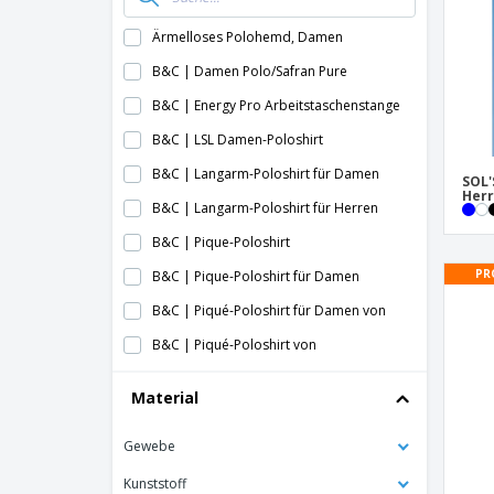
Ärmelloses Polohemd, Damen
B&C | Damen Polo/Safran Pure
B&C | Energy Pro Arbeitstaschenstange
B&C | LSL Damen-Poloshirt
B&C | Langarm-Poloshirt für Damen
SOL'
Her
B&C | Langarm-Poloshirt für Herren
B&C | Pique-Poloshirt
PR
B&C | Pique-Poloshirt für Damen
B&C | Piqué-Poloshirt für Damen von
B&C | Piqué-Poloshirt von
B&C | Pol LSL
Material
B&C | Polo / Senhora-Piqué
Gewebe
B&C | Polo Bio Dame
B&C | Polo Bio Mann
Kunststoff