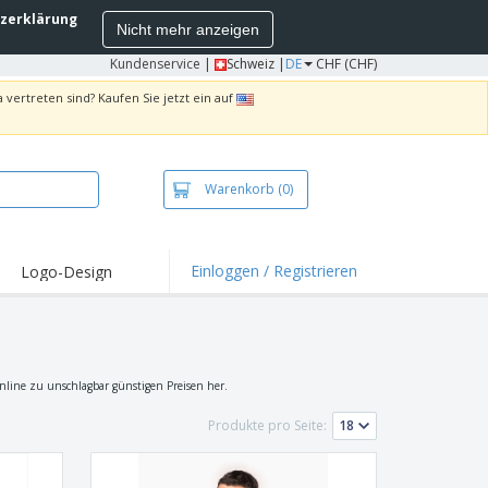
zerklärung
Nicht mehr anzeigen
Kundenservice
|
Schweiz |
DE
CHF (CHF)
 vertreten sind? Kaufen Sie jetzt ein auf
Warenkorb
(0)
Einloggen / Registrieren
Logo-Design
hlights und
ebote
irts und Polos
kereien
 online zu unschlagbar günstigen Preisen her.
oor-Aktivitäten
Produkte pro Seite:
iten von zu Hause
sandkartons