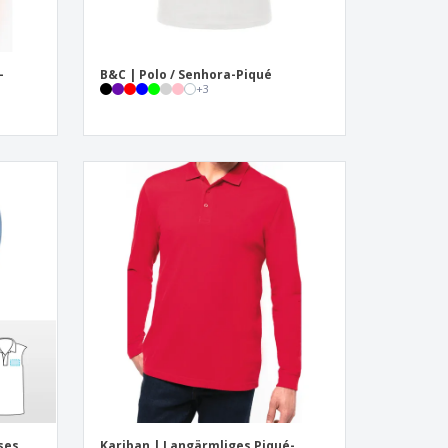
-
B&C | Polo / Senhora-Piqué
+
3
ses
Kariban | Langärmliges Piqué-