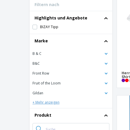
Filtern nach
Bonuskarten
T-Shirts
Highlights und Angebote
Magnete
BIZAY Tipp
Planen
Marke
B & C
B&C
Herr
Front Row
Shir
Fruit of the Loom
Gildan
+ Mehr anzeigen
Produkt