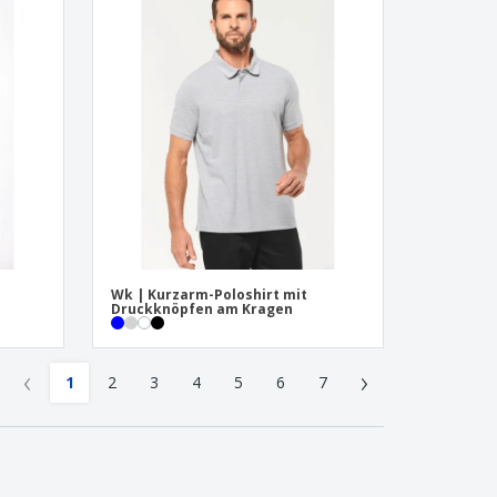
Wk | Kurzarm-Poloshirt mit
Druckknöpfen am Kragen
‹
›
1
2
3
4
5
6
7