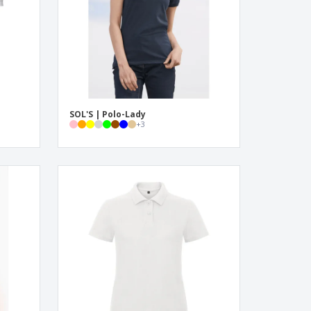
s
SOL'S | Polo-Lady
+
3