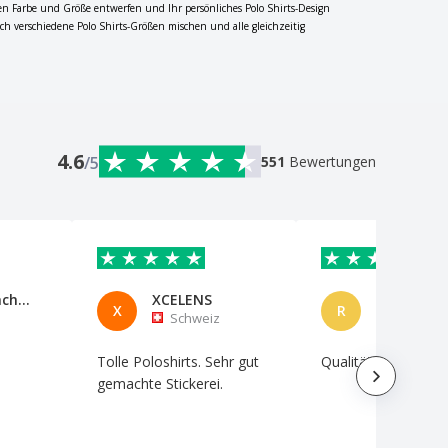
hten Farbe und Größe entwerfen und Ihr persönliches Polo Shirts-Design
h verschiedene Polo Shirts-Größen mischen und alle gleichzeitig
4.6
/5
551
Bewertungen
Nelson Machado
XCELENS
Rita81
X
R
Schweiz
Schweiz
Tolle Poloshirts. Sehr gut
Qualität perfekt
gemachte Stickerei.