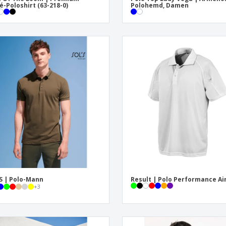
é-Poloshirt (63-218-0)
Polohemd, Damen
S | Polo-Mann
Result | Polo Performance Ai
+
3