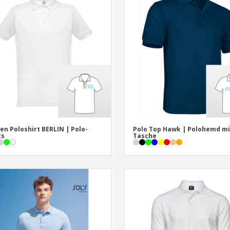
Pers
Aussteller
Medaillen
Ges
Plakate
Essen und Süßigkeiten
Öko
Mag
Koffer und Rucksäcke
Druckeretiketten
Kat
en Poloshirt BERLIN | Polo-
Polo Top Hawk | Polohemd mi
ts
Tasche