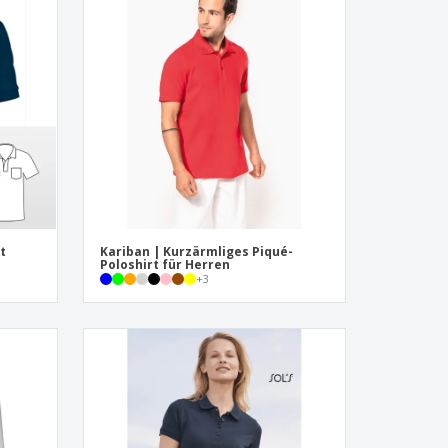
onalisierte
chenke
produkte
azine, Bücher und
aloge
t
Kariban | Kurzärmliges Piqué-
Poloshirt für Herren
+
3