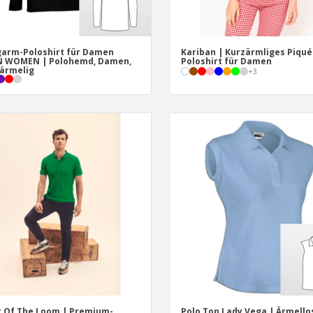
arm-Poloshirt für Damen
Kariban | Kurzärmliges Piqué
N WOMEN | Polohemd, Damen,
Poloshirt für Damen
ärmelig
+
3
t Of The Loom | Premium-
Polo Top Lady Vega | Ärmello