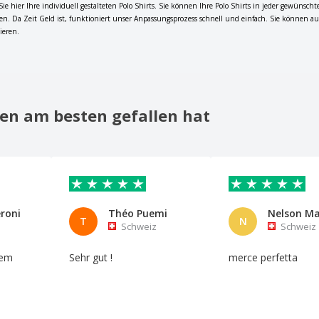
ie hier Ihre individuell gestalteten Polo Shirts. Sie können Ihre Polo Shirts in jeder gewünsc
n. Da Zeit Geld ist, funktioniert unser Anpassungsprozess schnell und einfach. Sie können auc
ieren.
en am besten gefallen hat
roni
Théo Puemi
T
N
Schweiz
Schweiz
iem
Sehr gut !
merce perfetta