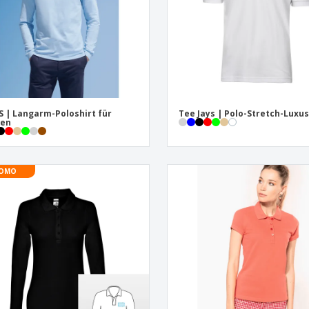
S | Langarm-Poloshirt für
Tee Jays | Polo-Stretch-Luxu
ren
OMO