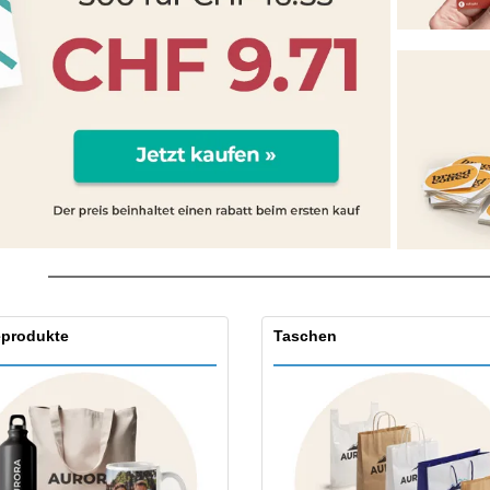
Pers
Aussteller
Medaillen
Ges
Plakate
Essen und Süßigkeiten
Öko
Mag
Koffer und Rucksäcke
Druckeretiketten
Kat
produkte
Taschen