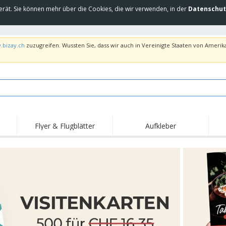
erät. Sie können mehr über die Cookies, die wir verwenden, in der
Datenschut
.bizay.ch
zuzugreifen. Wussten Sie, dass wir auch in Vereinigte Staaten von Amerika
Flyer & Flugblätter
Aufkleber
Hig
Trends
Neue Produkte
Ang
Flaggen, Fahnen und
Rollups
T-Sh
Schreibtisch-Flaggen
Food-Service-
Roll-ups
Stic
Ausrüstung und
Zubehör
Hauslieferung und
Einwegprodukte
Outd
Take-away
Aufkleber, Vinyls und
Armbanduhren
Arbe
Poster
Hoodies
Pokale und Trophäen
Ver