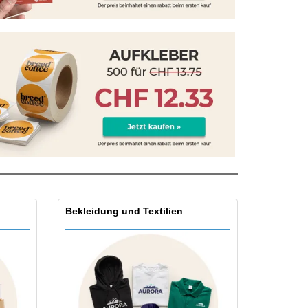
onalisierte
chenke
produkte
azine, Bücher und
aloge
Bekleidung und Textilien