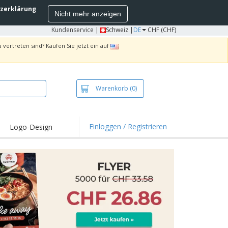
zerklärung
Nicht mehr anzeigen
Kundenservice
|
Schweiz |
DE
CHF (CHF)
 vertreten sind? Kaufen Sie jetzt ein auf
Warenkorb
(0)
Einloggen / Registrieren
Logo-Design
hlights und
ebote
irts und Polos
kereien
oor-Aktivitäten
iten von zu Hause
sandkartons