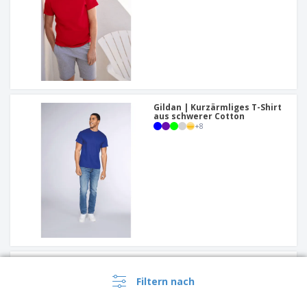
Gildan | Kurzärmliges T-Shirt
aus schwerer Cotton
+
8
SOL'S | Rundhals-T-Shirt für
Herren
Filtern nach
+
7