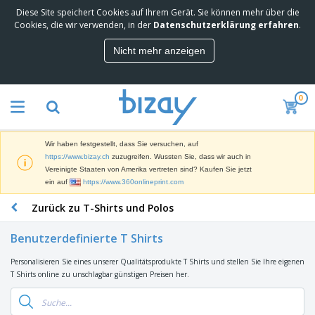
Diese Site speichert Cookies auf Ihrem Gerät. Sie können mehr über die
M
Cookies, die wir verwenden, in der
Datenschutzerklärung erfahren
.
e
i
Nicht mehr anzeigen
s
M
t
a
g
r
e
0
k
k
W
e
a
e
t
u
r
i
f
Wir haben festgestellt, dass Sie versuchen, auf
b
n
t
D
https://www.bizay.ch
zuzugreifen. Wussten Sie, dass wir auch in
e
g
i
Vereinigte Staaten von Amerika vertreten sind? Kaufen Sie jetzt
p
M
s
ein auf
https://www.360onlineprint.com
r
a
p
o
t
B
Zurück zu T-Shirts und Polos
l
d
e
ü
a
u
r
r
y
k
Benutzerdefinierte T Shirts
i
o
s
t
T
a
b
u
e
Personalisieren Sie eines unserer Qualitätsprodukte T Shirts und stellen Sie Ihre eigenen
a
l
e
n
T Shirts online zu unschlagbar günstigen Preisen her.
s
d
d
c
a
A
K
h
r
u
l