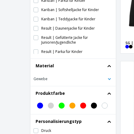
Kariban | Parka für Kinder
Kariban | Softshelljacke für Kinder
Kariban | Teddyjacke für Kinder
Result | Daunenjacke für Kinder
Result | Gefütterte Jacke für
Junioren/Jugendliche
SG |
Result | Parka für Kinder
Result | Softshelljacke für Kinder mit
Material
Kapuze
Result | Sturmfeste Wendejacke für Kinder
Gewebe
Result | TX Performance Kinderjacke mit
Softshell-Kapuze
Produktfarbe
Result | Wasserdichtes Jacken-/Hose-Set
für Kinder
SG | Softshelljacke für Kinder
Personalisierungstyp
Druck