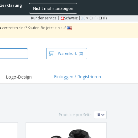
zerklärung
Nicht mehr anzeigen
Kundenservice
|
Schweiz |
DE
CHF (CHF)
 vertreten sind? Kaufen Sie jetzt ein auf
Warenkorb
(0)
Einloggen / Registrieren
Logo-Design
hlights und
ebote
irts und Polos
kereien
Produkte pro Seite:
oor-Aktivitäten
iten von zu Hause
sandkartons