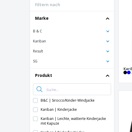
Filtern nach
Bonuskarten
T-Shirts
Marke
Magnete
B & C
Planen
Kariban
Result
SG
Kari
Produkt
B&C | Sirocco/Kinder-Windjacke
Kariban | Kinderjacke
Kariban | Leichte, wattierte Kinderjacke
mit Kapuze