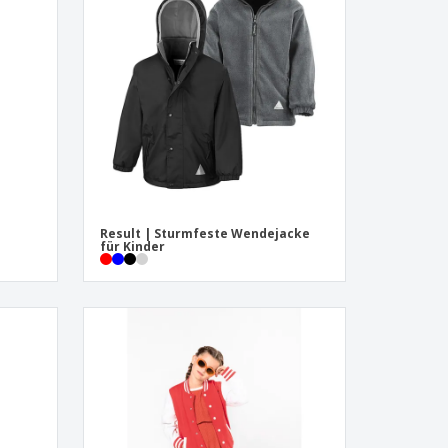
onalisierte
chenke
produkte
azine, Bücher und
aloge
Result | Sturmfeste Wendejacke
für Kinder