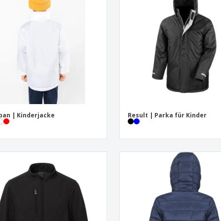
Pers
Aussteller
Medaillen
Ges
Plakate
Essen und Süßigkeiten
Öko
Mag
Koffer und Rucksäcke
Druckeretiketten
Kat
ban | Kinderjacke
Result | Parka für Kinder