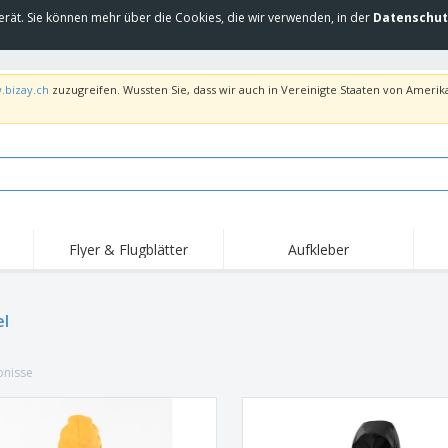
erät. Sie können mehr über die Cookies, die wir verwenden, in der
Datenschut
.bizay.ch
zuzugreifen. Wussten Sie, dass wir auch in Vereinigte Staaten von Amerika
Flyer & Flugblätter
Aufkleber
Hig
Trends
Neue Produkte
Ang
Flaggen, Fahnen und
l
Rollups
T-Sh
Schreibtisch-Flaggen
Food-Service-
Roll-ups
Stic
Ausrüstung und
bnisse
Zubehör
Hauslieferung und
Einwegprodukte
Outd
Take-away
Aufkleber, Vinyls und
Armbanduhren
Arbe
Poster
Hoodies
Pokale und Trophäen
Ver