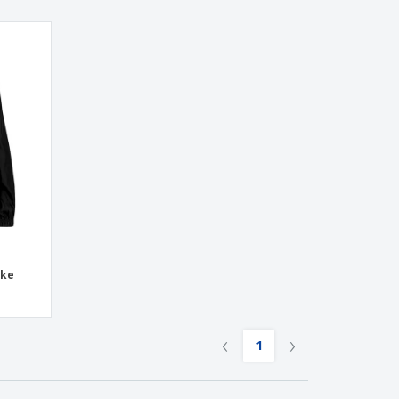
cke
‹
›
1