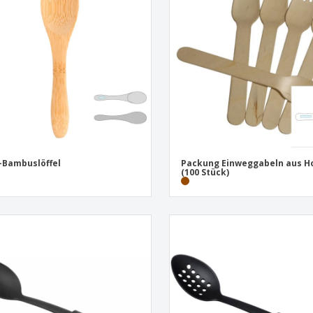
Pers
Aussteller
Medaillen
Ges
Plakate
Essen und Süßigkeiten
Öko
Mag
Koffer und Rucksäcke
Druckeretiketten
Kat
-Bambuslöffel
Packung Einweggabeln aus H
(100 Stück)