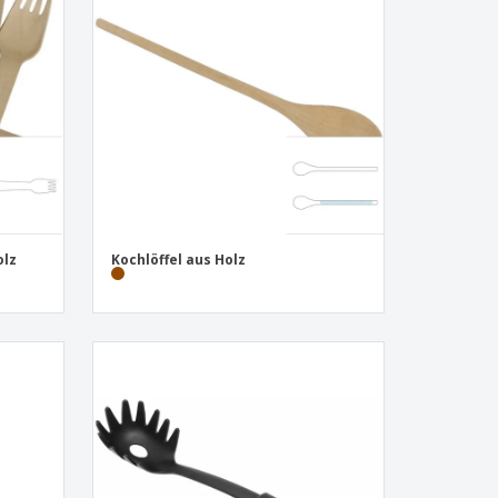
onalisierte
chenke
produkte
azine, Bücher und
aloge
olz
Kochlöffel aus Holz