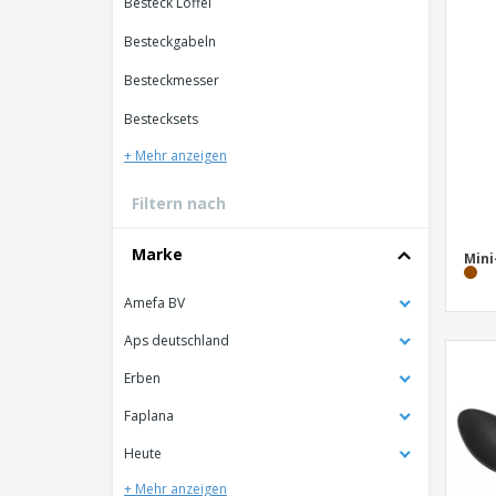
Besteck Löffel
Bonuskarten
Besteckgabeln
T-Shirts
Besteckmesser
Magnete
Bestecksets
Planen
+ Mehr anzeigen
Filtern nach
Marke
Mini
Amefa BV
Aps deutschland
Erben
Faplana
Heute
+ Mehr anzeigen