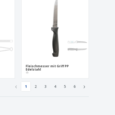
Fleischmesser mit Griff PP
Edelstahl
‹
›
1
2
3
4
5
6