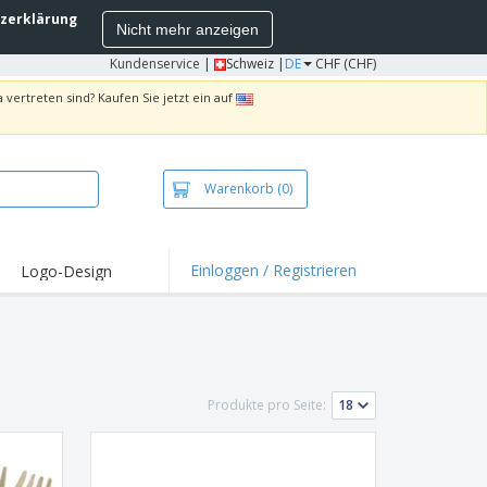
zerklärung
Nicht mehr anzeigen
Kundenservice
|
Schweiz |
DE
CHF (CHF)
 vertreten sind? Kaufen Sie jetzt ein auf
Warenkorb
(0)
Einloggen / Registrieren
Logo-Design
hlights und
ebote
irts und Polos
kereien
Produkte pro Seite:
oor-Aktivitäten
iten von zu Hause
sandkartons