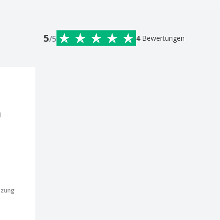
5
/5
4
Bewertungen
l
tzung