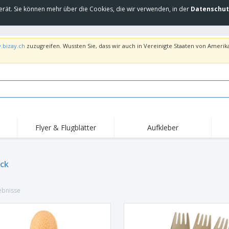
erät. Sie können mehr über die Cookies, die wir verwenden, in der
Datenschut
.bizay.ch
zuzugreifen. Wussten Sie, dass wir auch in Vereinigte Staaten von Amerika
Flyer & Flugblätter
Aufkleber
Hig
Trends
Neue Produkte
Ang
Flaggen, Fahnen und
ck
Rollups
T-Sh
Schreibtisch-Flaggen
Food-Service-
Roll-ups
Stic
Ausrüstung und
ebnisse
Zubehör
Hauslieferung und
Einwegprodukte
Outd
Take-away
Aufkleber, Vinyls und
Armbanduhren
Arbe
Poster
Hoodies
Pokale und Trophäen
Ver