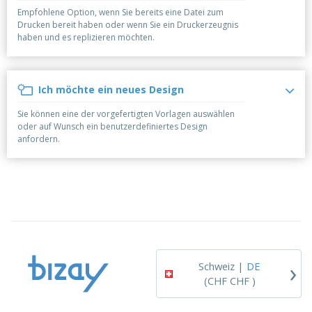
e
f
s
e
n
Empfohlene Option, wenn Sie bereits eine Datei zum
s
i
Drucken bereit haben oder wenn Sie ein Druckerzeugnis
V
t
d
haben und es replizieren möchten.
e
e
u
r
l
n
p
l
g
N
a
e
Ich möchte ein neues Design
a
c
r
c
k
Sie können eine der vorgefertigten Vorlagen auswählen
h
u
A
oder auf Wunsch ein benutzerdefiniertes Design
T
n
l
anfordern.
h
g
l
e
e
m
Einloggen /
P
a
Registrieren
r
K
o
a
d
u
Kundenservice
u
f
k
e
t
n
›
e
Schweiz |
DE
(CHF CHF )