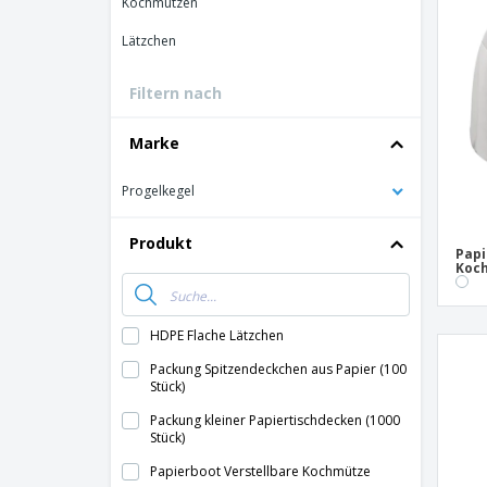
Kochmützen
Bonuskarten
Lätzchen
T-Shirts
Filtern nach
Magnete
Planen
Marke
Progelkegel
Produkt
Papi
Koc
HDPE Flache Lätzchen
Packung Spitzendeckchen aus Papier (100
Stück)
Packung kleiner Papiertischdecken (1000
Stück)
Papierboot Verstellbare Kochmütze