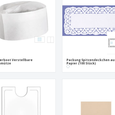
Pers
Aussteller
Medaillen
Ges
Plakate
Essen und Süßigkeiten
Öko
Mag
Koffer und Rucksäcke
Druckeretiketten
Kat
erboot Verstellbare
Packung Spitzendeckchen au
hmütze
Papier (100 Stück)