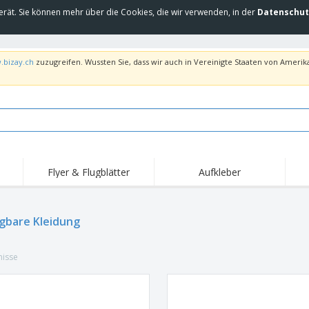
erät. Sie können mehr über die Cookies, die wir verwenden, in der
Datenschut
.bizay.ch
zuzugreifen. Wussten Sie, dass wir auch in Vereinigte Staaten von Amerika
Flyer & Flugblätter
Aufkleber
Hig
Trends
Neue Produkte
Ang
Flaggen, Fahnen und
gbare Kleidung
Rollups
T-Sh
Schreibtisch-Flaggen
Food-Service-
Roll-ups
Stic
Ausrüstung und
nisse
Zubehör
Hauslieferung und
Einwegprodukte
Outd
Take-away
Aufkleber, Vinyls und
Armbanduhren
Arbe
Poster
Hoodies
Pokale und Trophäen
Ver