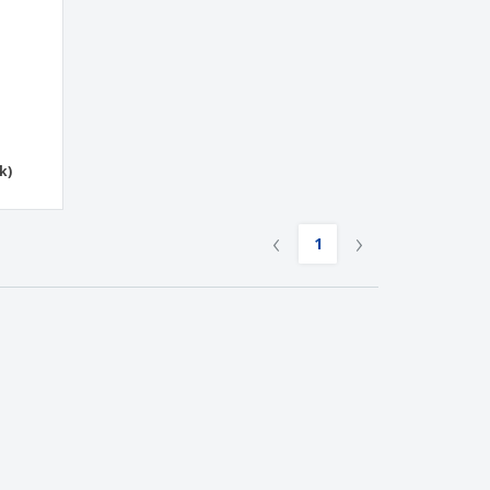
k)
‹
›
1