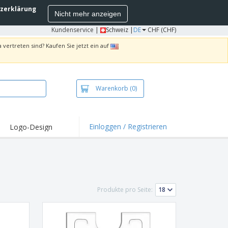
zerklärung
Nicht mehr anzeigen
Kundenservice
|
Schweiz |
DE
CHF (CHF)
 vertreten sind? Kaufen Sie jetzt ein auf
Warenkorb
(0)
Einloggen / Registrieren
Logo-Design
hlights und
ebote
irts und Polos
kereien
Produkte pro Seite:
oor-Aktivitäten
iten von zu Hause
sandkartons