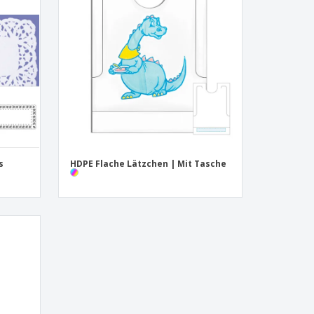
onalisierte
chenke
produkte
azine, Bücher und
aloge
s
HDPE Flache Lätzchen | Mit Tasche