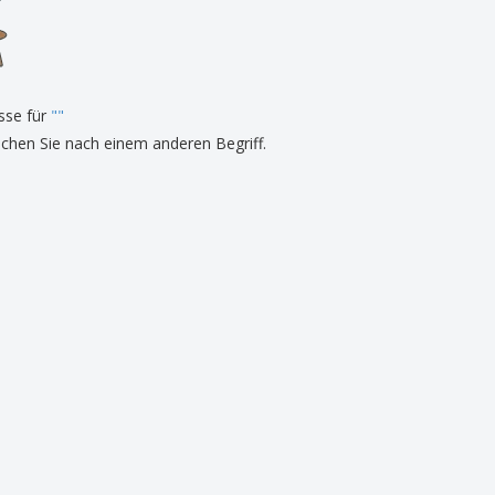
onalisierte
chenke
produkte
azine, Bücher und
aloge
sse für
"
"
uchen Sie nach einem anderen Begriff.