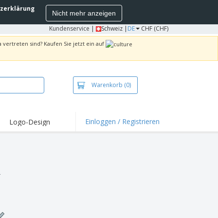
zerklärung
Nicht mehr anzeigen
Kundenservice
|
Schweiz |
DE
CHF (CHF)
 vertreten sind? Kaufen Sie jetzt ein auf
Warenkorb
(0)
Einloggen / Registrieren
Logo-Design
hlights und
ebote
irts und Polos
kereien
.
oor-Aktivitäten
iten von zu Hause
sandkartons