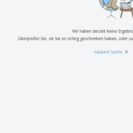
Pers
Aussteller
Medaillen
Ges
Plakate
Essen und Süßigkeiten
Öko
Mag
Koffer und Rucksäcke
Druckeretiketten
Kat
Wir haben derzeit keine Ergebni
Überprüfen Sie, ob Sie es richtig geschrieben haben, oder s
×
saubere Suche