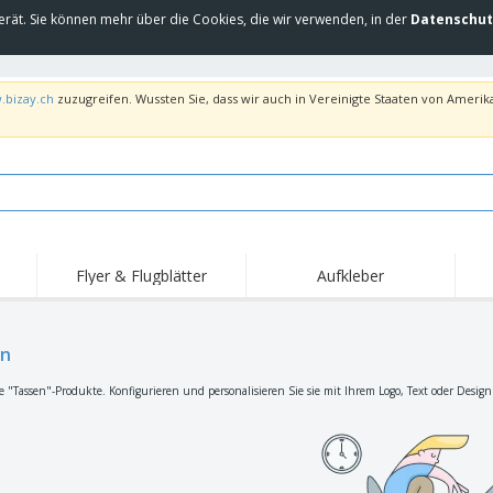
erät. Sie können mehr über die Cookies, die wir verwenden, in der
Datenschut
.bizay.ch
zuzugreifen. Wussten Sie, dass wir auch in Vereinigte Staaten von Amerika
Flyer & Flugblätter
Aufkleber
Hig
Trends
Neue Produkte
Ang
Flaggen, Fahnen und
en
Rollups
T-Sh
Schreibtisch-Flaggen
Food-Service-
Roll-ups
Stic
e "Tassen"-Produkte. Konfigurieren und personalisieren Sie sie mit Ihrem Logo, Text oder Design
Ausrüstung und
Zubehör
Hauslieferung und
Einwegprodukte
Outd
Take-away
Aufkleber, Vinyls und
Armbanduhren
Arbe
Poster
Hoodies
Pokale und Trophäen
Ver