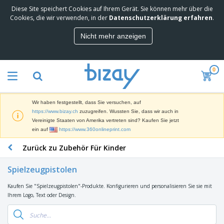
Diese Site speichert Cookies auf Ihrem Gerät. Sie können mehr über die
M
Cookies, die wir verwenden, in der
Datenschutzerklärung erfahren
.
e
i
Nicht mehr anzeigen
s
M
t
a
g
r
e
0
k
k
W
e
a
e
t
u
r
i
f
Wir haben festgestellt, dass Sie versuchen, auf
b
n
t
D
https://www.bizay.ch
zuzugreifen. Wussten Sie, dass wir auch in
e
g
i
Vereinigte Staaten von Amerika vertreten sind? Kaufen Sie jetzt
p
M
s
ein auf
https://www.360onlineprint.com
r
a
p
o
t
B
Zurück zu Zubehör Für Kinder
l
d
e
ü
a
u
r
r
y
k
Spielzeugpistolen
i
o
s
t
T
a
b
u
e
Kaufen Sie "Spielzeugpistolen"-Produkte. Konfigurieren und personalisieren Sie sie mit
a
l
e
n
Ihrem Logo, Text oder Design.
s
d
d
c
a
A
K
h
r
u
l