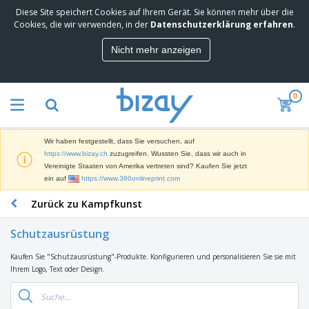
Diese Site speichert Cookies auf Ihrem Gerät. Sie können mehr über die
M
Cookies, die wir verwenden, in der
Datenschutzerklärung erfahren
.
e
i
Nicht mehr anzeigen
s
M
t
a
g
r
e
0
k
k
W
e
a
e
t
u
r
i
f
Wir haben festgestellt, dass Sie versuchen, auf
b
n
t
D
https://www.bizay.ch
zuzugreifen. Wussten Sie, dass wir auch in
e
g
i
Vereinigte Staaten von Amerika vertreten sind? Kaufen Sie jetzt
p
M
s
ein auf
https://www.360onlineprint.com
r
a
p
o
t
B
Zurück zu Kampfkunst
l
d
e
ü
a
u
r
r
y
k
Schutzausrüstung
i
o
s
t
T
a
b
u
e
Kaufen Sie "Schutzausrüstung"-Produkte. Konfigurieren und personalisieren Sie sie mit
a
l
e
n
Ihrem Logo, Text oder Design.
s
d
d
c
a
A
K
h
r
u
l