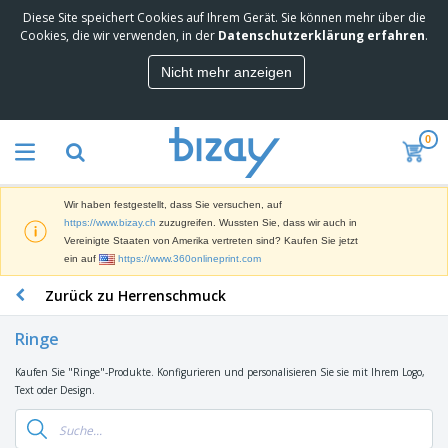
Diese Site speichert Cookies auf Ihrem Gerät. Sie können mehr über die
M
Cookies, die wir verwenden, in der
Datenschutzerklärung erfahren
.
e
i
Nicht mehr anzeigen
s
M
t
a
g
r
e
0
k
k
W
e
a
e
t
u
r
i
f
Wir haben festgestellt, dass Sie versuchen, auf
b
n
t
D
https://www.bizay.ch
zuzugreifen. Wussten Sie, dass wir auch in
e
g
i
Vereinigte Staaten von Amerika vertreten sind? Kaufen Sie jetzt
p
M
s
ein auf
https://www.360onlineprint.com
r
a
p
o
t
B
Zurück zu Herrenschmuck
l
d
e
ü
a
u
r
r
y
k
Ringe
i
o
s
t
T
a
b
u
e
Kaufen Sie "Ringe"-Produkte. Konfigurieren und personalisieren Sie sie mit Ihrem Logo,
a
l
e
n
Text oder Design.
s
d
d
c
a
A
K
h
r
u
l