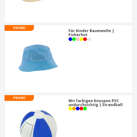
PROMO
Für Kinder Baumwolle |
Fisherhut
+
2
PROMO
Mit farbigen Knospen PVC
undurchsichtig | Strandball