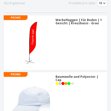
e
f
s
e
422 Ergebnisse
Produkte pro Seite:
n
s
i
V
t
d
e
e
u
PROMO
r
Werbeflaggen | Für Boden | 1
l
n
Gesicht | Kreuzbasis - Grau
p
l
g
N
a
e
a
c
r
c
k
h
u
A
T
n
l
h
g
l
e
e
m
Einloggen /
P
a
Registrieren
r
K
o
a
PROMO
d
u
Baumwolle und Polyester |
Kundenservice
u
Cap
f
+
3
k
e
t
n
e