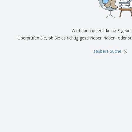
Pers
Aussteller
Medaillen
Ges
Plakate
Essen und Süßigkeiten
Öko
Mag
Koffer und Rucksäcke
Druckeretiketten
Kat
Wir haben derzeit keine Ergebni
Überprüfen Sie, ob Sie es richtig geschrieben haben, oder s
×
saubere Suche