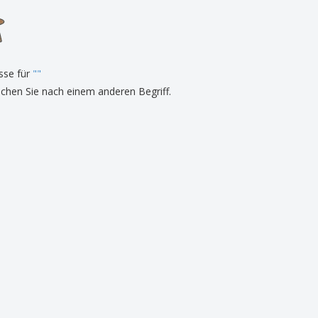
onalisierte
chenke
produkte
azine, Bücher und
aloge
sse für
"
"
uchen Sie nach einem anderen Begriff.