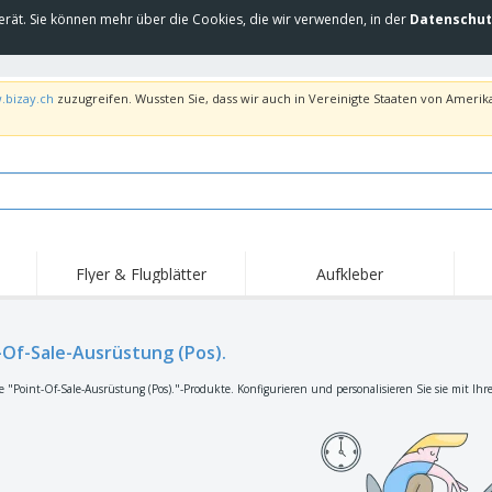
erät. Sie können mehr über die Cookies, die wir verwenden, in der
Datenschut
.bizay.ch
zuzugreifen. Wussten Sie, dass wir auch in Vereinigte Staaten von Amerika
Flyer & Flugblätter
Aufkleber
Hig
Trends
Neue Produkte
Ang
Flaggen, Fahnen und
-Of-Sale-Ausrüstung (Pos).
Rollups
T-Sh
Schreibtisch-Flaggen
Food-Service-
Roll-ups
Stic
e "Point-Of-Sale-Ausrüstung (Pos)."-Produkte. Konfigurieren und personalisieren Sie sie mit Ihr
Ausrüstung und
Zubehör
Hauslieferung und
Einwegprodukte
Outd
Take-away
Aufkleber, Vinyls und
Armbanduhren
Arbe
Poster
Hoodies
Pokale und Trophäen
Ver