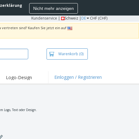
zerklärung
Nicht mehr anzeigen
Kundenservice
|
Schweiz |
DE
CHF (CHF)
 vertreten sind? Kaufen Sie jetzt ein auf
Warenkorb
(0)
Einloggen / Registrieren
Logo-Design
hlights und
ebote
irts und Polos
kereien
em Logo, Text oder Design.
oor-Aktivitäten
iten von zu Hause
sandkartons