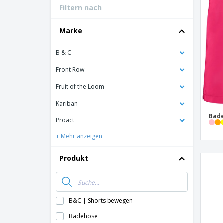
Filtern nach
Bonuskarten
T-Shirts
Marke
Magnete
B & C
Planen
Front Row
Fruit of the Loom
Kariban
Bade
Proact
+ Mehr anzeigen
Produkt
B&C | Shorts bewegen
Badehose