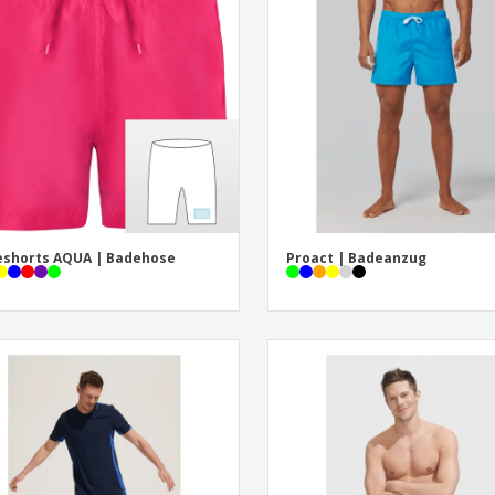
Pers
Aussteller
Medaillen
Ges
Plakate
Essen und Süßigkeiten
Öko
Mag
Koffer und Rucksäcke
Druckeretiketten
Kat
shorts AQUA | Badehose
Proact | Badeanzug