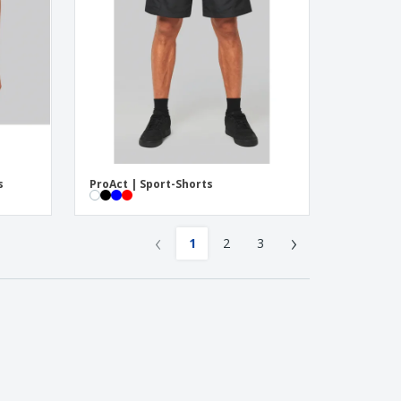
s
ProAct | Sport-Shorts
‹
›
1
2
3