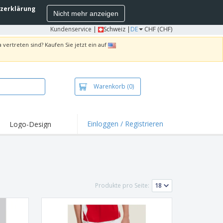
zerklärung
Nicht mehr anzeigen
Kundenservice
|
Schweiz |
DE
CHF (CHF)
 vertreten sind? Kaufen Sie jetzt ein auf
Warenkorb
(0)
Einloggen / Registrieren
Logo-Design
hlights und
ebote
irts und Polos
kereien
Produkte pro Seite:
oor-Aktivitäten
iten von zu Hause
sandkartons