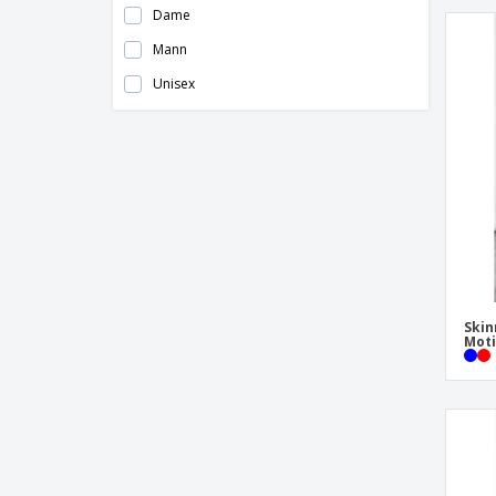
Dame
SOL'S | Basic-Shorts für Erwachsene
Mann
SOL'S | Bermudashorts für Herren
Unisex
SOL'S | Damen-Shorts
SOL'S | Herren-Badeshorts
SOL'S | Herren-Shorts
SOL'S | Kontrast-Shorts für Erwachsene
Skinni Fit | Damen karierte Shorts
Skinni Fit | Retro-Damen-Shorts
Skinni Fit | Shorts mit Tartan-Motiv
Skin
Spiro | Radhose
Moti
Tombo | Multisport-Shorts
Tombo | Shorts mit nahtlosem Muster
Trekking-Shorts