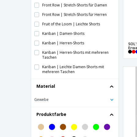
Front Row | Stretch-Shorts für Damen
Front Row | Stretch-Shorts für Herren
Fruit of the Loom | Leichte Shorts
Kariban | Damen-Shorts
Kariban | Herren-Shorts
SOL'
Erw
Kariban | Herren-Shorts mit mehreren
Taschen
Kariban | Leichte Damen-Shorts mit
mehreren Taschen
Kariban | Leichte Herren-Shorts mit
Material
mehreren Taschen
Kariban | Shorts mit mehreren Taschen
Gewebe
Kariban | Vorgewaschene Bermudashorts
für Herren
Produktfarbe
ProAct | Damen sport shorts
ProAct | Damen-Jersey-Shorts