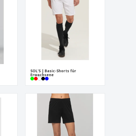
onalisierte
chenke
produkte
azine, Bücher und
aloge
SOL'S | Basic-Shorts für
Erwachsene