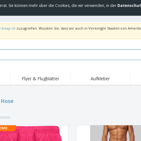
erät. Sie können mehr über die Cookies, die wir verwenden, in der
Datenschut
.bizay.ch
zuzugreifen. Wussten Sie, dass wir auch in Vereinigte Staaten von Amerika
Flyer & Flugblätter
Aufkleber
Hig
Trends
Neue Produkte
Ang
Flaggen, Fahnen und
 Hose
Rollups
T-Sh
Schreibtisch-Flaggen
Food-Service-
Roll-ups
Stic
Ausrüstung und
bnisse
Zubehör
Hauslieferung und
Einwegprodukte
Outd
Take-away
Aufkleber, Vinyls und
OMO
Armbanduhren
Arbe
Poster
Hoodies
Pokale und Trophäen
Ver