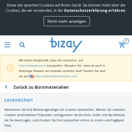
Diese Site speichert Cookies auf Ihrem Gerät. Sie können mehr über die
M
Cookies, die wir verwenden, in der
Datenschutzerklärung erfahren
.
e
i
Nicht mehr anzeigen
s
M
t
a
g
r
e
0
k
k
W
e
a
e
t
u
r
i
f
Wir haben festgestellt, dass Sie versuchen, auf
b
n
t
D
https://www.bizay.ch
zuzugreifen. Wussten Sie, dass wir auch in
e
g
i
Vereinigte Staaten von Amerika vertreten sind? Kaufen Sie jetzt
p
M
s
ein auf
https://www.360onlineprint.com
r
a
p
o
t
B
Zurück zu Büromaterialien
l
d
e
ü
a
u
r
r
y
k
Lesezeichen
i
o
s
t
T
a
b
u
e
Maximieren Sie Ihre Marketingstrategie mit unseren Lesezeichen. Wählen Sie zwischen
a
l
e
n
unseren verschiedenen Produkten, konfigurieren Sie die Form, Größe und das Material,
s
d
d
die Sie bevorzugen, und drucken Sie Ihre Lesezeichen online zu einem unschlagbaren
c
a
A
K
Preis.
h
r
u
l