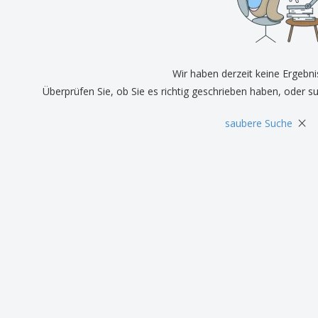
Pers
Aussteller
Medaillen
Ges
Plakate
Essen und Süßigkeiten
Öko
Mag
Koffer und Rucksäcke
Druckeretiketten
Kat
Wir haben derzeit keine Ergebni
Überprüfen Sie, ob Sie es richtig geschrieben haben, oder s
×
saubere Suche