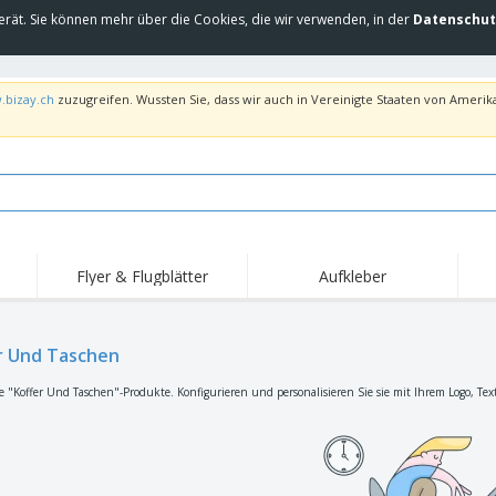
erät. Sie können mehr über die Cookies, die wir verwenden, in der
Datenschut
.bizay.ch
zuzugreifen. Wussten Sie, dass wir auch in Vereinigte Staaten von Amerika
Flyer & Flugblätter
Aufkleber
Hig
Trends
Neue Produkte
Ang
Flaggen, Fahnen und
r Und Taschen
Rollups
T-Sh
Schreibtisch-Flaggen
Food-Service-
Roll-ups
Stic
e "Koffer Und Taschen"-Produkte. Konfigurieren und personalisieren Sie sie mit Ihrem Logo, Tex
Ausrüstung und
Zubehör
Hauslieferung und
Einwegprodukte
Outd
Take-away
Aufkleber, Vinyls und
Armbanduhren
Arbe
Poster
Hoodies
Pokale und Trophäen
Ver