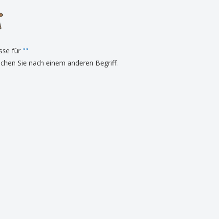
onalisierte
chenke
produkte
azine, Bücher und
aloge
sse für
"
"
uchen Sie nach einem anderen Begriff.