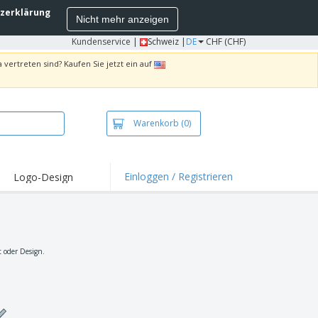
zerklärung
Nicht mehr anzeigen
Kundenservice
|
Schweiz |
DE
CHF (CHF)
 vertreten sind? Kaufen Sie jetzt ein auf
Warenkorb
(0)
Einloggen / Registrieren
Logo-Design
hlights und
ebote
irts und Polos
kereien
t oder Design.
oor-Aktivitäten
iten von zu Hause
sandkartons