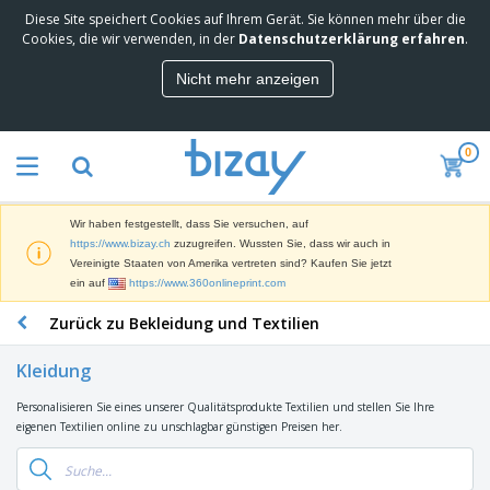
Diese Site speichert Cookies auf Ihrem Gerät. Sie können mehr über die
M
Cookies, die wir verwenden, in der
Datenschutzerklärung erfahren
.
e
i
Nicht mehr anzeigen
s
M
t
a
g
r
e
0
k
k
W
e
a
e
t
u
r
i
f
Wir haben festgestellt, dass Sie versuchen, auf
b
n
t
D
https://www.bizay.ch
zuzugreifen. Wussten Sie, dass wir auch in
e
g
i
Vereinigte Staaten von Amerika vertreten sind? Kaufen Sie jetzt
p
M
s
ein auf
https://www.360onlineprint.com
r
a
p
o
t
B
Zurück zu Bekleidung und Textilien
l
d
e
ü
a
u
r
r
y
k
Kleidung
i
o
s
t
T
a
b
u
e
Personalisieren Sie eines unserer Qualitätsprodukte Textilien und stellen Sie Ihre
a
l
e
n
eigenen Textilien online zu unschlagbar günstigen Preisen her.
s
d
d
c
a
A
K
h
r
u
l