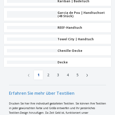
Kariban | Badetuch
Garcia de Pou | Handtuchset
(48 Stück)
REEF-Handtuch
Towel City | Handtuch
Chenille-Decke
Decke
‹
›
1
2
3
4
5
Erfahren Sie mehr über Textilien
Drucken Sie hier Ihre individuell gestalteten Textilien. Sie können Ihre Textilien
in jeder gewünschten Farbe und Größe entwerfen und Ihr persönliches
Textilien-Design hinzufügen. Da Zeit Geld ist, funktioniert unser