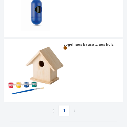
vogelhaus bausatz aus holz
‹
›
1