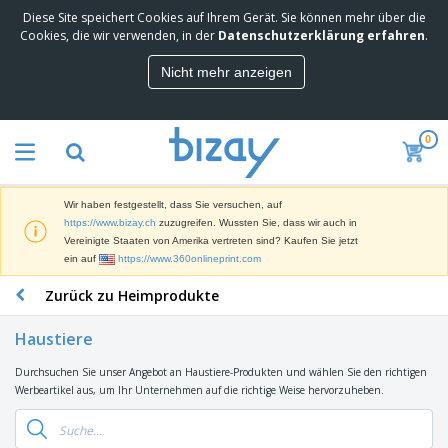
Diese Site speichert Cookies auf Ihrem Gerät. Sie können mehr über die
M
Cookies, die wir verwenden, in der
Datenschutzerklärung erfahren
.
e
i
Nicht mehr anzeigen
s
M
t
a
g
r
e
0
k
k
W
e
a
e
t
u
r
i
f
Wir haben festgestellt, dass Sie versuchen, auf
b
n
t
D
https://www.bizay.ch
zuzugreifen. Wussten Sie, dass wir auch in
e
g
i
Vereinigte Staaten von Amerika vertreten sind? Kaufen Sie jetzt
p
M
s
ein auf
https://www.360onlineprint.com
r
a
p
o
t
B
Zurück zu Heimprodukte
l
d
e
ü
a
u
r
r
y
k
Haustiere
i
o
s
t
T
a
b
u
e
Durchsuchen Sie unser Angebot an Haustiere-Produkten und wählen Sie den richtigen
a
l
e
n
Werbeartikel aus, um Ihr Unternehmen auf die richtige Weise hervorzuheben.
s
d
d
c
a
A
K
h
r
u
l