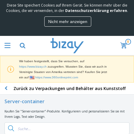
Diese Site speichert Cookies auf Ihrem Gerät. Sie können mehr über die
M
Cookies, die wir verwenden, in der
Datenschutzerklärung erfahren
.
e
i
Nicht mehr anzeigen
s
M
t
a
g
r
e
0
k
k
W
e
a
e
t
u
r
i
f
Wir haben festgestellt, dass Sie versuchen, auf
b
n
t
D
https://www.bizay.ch
zuzugreifen. Wussten Sie, dass wir auch in
e
g
i
Vereinigte Staaten von Amerika vertreten sind? Kaufen Sie jetzt
p
M
s
ein auf
https://www.360onlineprint.com
r
a
p
o
t
B
Zurück zu Verpackungen und Behälter aus Kunststoff
l
d
e
ü
a
u
r
r
y
k
Server-container
i
o
s
t
T
a
b
u
e
Kaufen Sie "Server-container"-Produkte. Konfigurieren und personalisieren Sie sie mit
a
l
e
n
Ihrem Logo, Text oder Design.
s
d
d
c
a
A
K
h
r
u
l