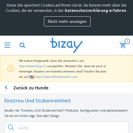
Diese Site speichert Cookies auf Ihrem Gerät. Sie können mehr über die
M
Cookies, die wir verwenden, in der
Datenschutzerklärung erfahren
.
e
i
Nicht mehr anzeigen
s
M
t
a
g
r
e
0
k
k
W
e
a
e
t
u
r
i
f
Wir haben festgestellt, dass Sie versuchen, auf
b
n
t
D
https://www.bizay.ch
zuzugreifen. Wussten Sie, dass wir auch in
e
g
i
Vereinigte Staaten von Amerika vertreten sind? Kaufen Sie jetzt
p
M
s
ein auf
https://www.360onlineprint.com
r
a
p
o
t
B
Zurück zu Hunde
l
d
e
ü
a
u
r
r
y
k
Einstreu Und Stubenreinheit
i
o
s
t
T
a
b
u
e
Kaufen Sie "Einstreu Und Stubenreinheit"-Produkte. Konfigurieren und personalisieren
a
l
e
n
Sie sie mit Ihrem Logo, Text oder Design.
s
d
d
c
a
A
K
h
r
u
l