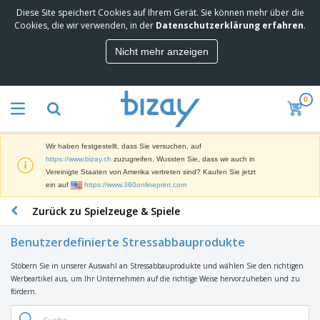
Diese Site speichert Cookies auf Ihrem Gerät. Sie können mehr über die
M
Cookies, die wir verwenden, in der
Datenschutzerklärung erfahren
.
e
i
Nicht mehr anzeigen
s
M
t
a
g
r
e
0
k
k
W
e
a
e
t
u
r
i
f
Wir haben festgestellt, dass Sie versuchen, auf
b
n
t
D
https://www.bizay.ch
zuzugreifen. Wussten Sie, dass wir auch in
e
g
i
Vereinigte Staaten von Amerika vertreten sind? Kaufen Sie jetzt
p
M
s
ein auf
https://www.360onlineprint.com
r
a
p
o
t
B
Zurück zu Spielzeuge & Spiele
l
d
e
ü
a
u
r
r
y
k
Benutzerdefinierte Stressabbauprodukte
i
o
s
t
T
a
b
u
e
Stöbern Sie in unserer Auswahl an Stressabbauprodukte und wählen Sie den richtigen
a
l
e
n
Werbeartikel aus, um Ihr Unternehmen auf die richtige Weise hervorzuheben und zu
s
d
d
fördern.
c
a
A
K
h
r
u
l