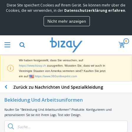
Diese Site speichert Cookies auf Ihrem Gerät. Sie können mehr über die
M
Cookies, die wir verwenden, in der
Datenschutzerklärung erfahren
.
e
i
Nicht mehr anzeigen
s
M
t
a
g
r
e
0
k
k
W
e
a
e
t
u
r
i
f
Wir haben festgestellt, dass Sie versuchen, auf
b
n
t
D
https://www.bizay.ch
zuzugreifen. Wussten Sie, dass wir auch in
e
g
i
Vereinigte Staaten von Amerika vertreten sind? Kaufen Sie jetzt
p
M
s
ein auf
https://www.360onlineprint.com
r
a
p
o
t
B
Zurück zu Nachrichten Und Spezialkleidung
l
d
e
ü
a
u
r
r
y
k
Bekleidung Und Arbeitsuniformen
i
o
s
t
T
a
b
u
e
Kaufen Sie "Bekleidung Und Arbeitsuniformen"-Produkte. Konfigurieren und
a
l
e
n
personalisieren Sie sie mit Ihrem Logo, Text oder Design.
s
d
d
c
a
A
K
h
r
u
l