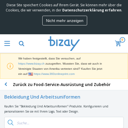
Diese Site speichert Cookies auf Ihrem Gerät. Sie können mehr über die
M
Cookies, die wir verwenden, in der
Datenschutzerklärung erfahren
.
e
i
Nicht mehr anzeigen
s
M
t
a
g
r
e
0
k
k
W
e
a
e
t
u
r
i
f
Wir haben festgestellt, dass Sie versuchen, auf
b
n
t
D
https://www.bizay.ch
zuzugreifen. Wussten Sie, dass wir auch in
e
g
i
Vereinigte Staaten von Amerika vertreten sind? Kaufen Sie jetzt
p
M
s
ein auf
https://www.360onlineprint.com
r
a
p
o
t
B
Zurück zu Food-Service-Ausrüstung und Zubehör
l
d
e
ü
a
u
r
r
y
k
Bekleidung Und Arbeitsuniformen
i
o
s
t
T
a
b
u
e
Kaufen Sie "Bekleidung Und Arbeitsuniformen"-Produkte. Konfigurieren und
a
l
e
n
personalisieren Sie sie mit Ihrem Logo, Text oder Design.
s
d
d
c
a
A
K
h
r
u
l