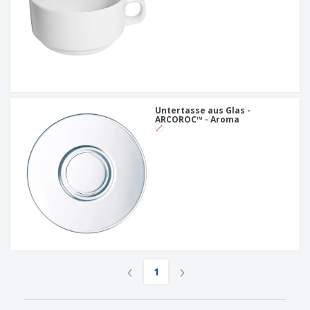
Untertasse aus Glas -
ARCOROC™ - Aroma
‹
›
1