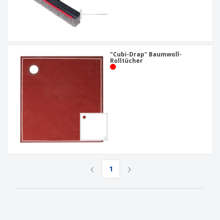
"Cubi-Drap" Baumwoll-
Rolltücher
‹
›
1