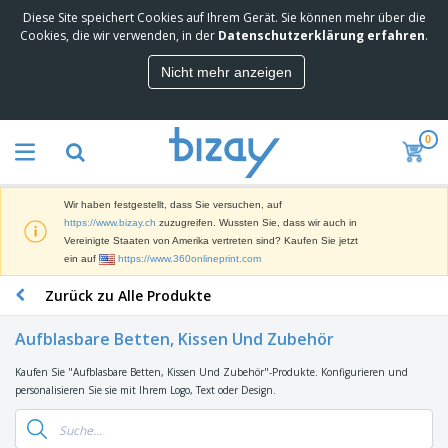
Diese Site speichert Cookies auf Ihrem Gerät. Sie können mehr über die
M
Cookies, die wir verwenden, in der
Datenschutzerklärung erfahren
.
e
i
Nicht mehr anzeigen
s
M
t
a
g
r
e
0
k
k
W
e
a
e
t
u
r
i
f
Wir haben festgestellt, dass Sie versuchen, auf
b
n
t
D
https://www.bizay.ch
zuzugreifen. Wussten Sie, dass wir auch in
e
g
i
Vereinigte Staaten von Amerika vertreten sind? Kaufen Sie jetzt
p
M
s
ein auf
https://www.360onlineprint.com
r
a
p
o
t
B
Zurück zu Alle Produkte
l
d
e
ü
a
u
r
r
y
k
Aufblasbare Betten, Kissen Und Zubehör
i
o
s
t
T
a
b
u
e
Kaufen Sie "Aufblasbare Betten, Kissen Und Zubehör"-Produkte. Konfigurieren und
a
l
e
n
personalisieren Sie sie mit Ihrem Logo, Text oder Design.
s
d
d
c
a
A
K
h
r
u
l