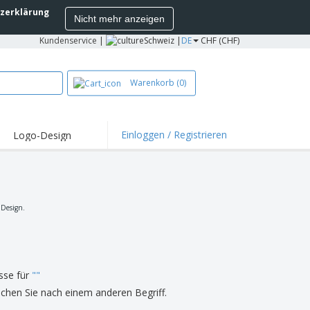
zerklärung
Nicht mehr anzeigen
Kundenservice
|
Schweiz |
DE
CHF (CHF)
Warenkorb
(0)
Einloggen / Registrieren
Logo-Design
hlights und
ebote
irts und Polos
kereien
 Design.
oor-Aktivitäten
iten von zu Hause
sandkartons
sse für
"
"
onalisierte
uchen Sie nach einem anderen Begriff.
chenke