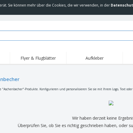
erät. Sie können mehr über die Cookies, die wir verwenden, in der
Datenschut
Flyer & Flugblätter
Aufkleber
Hig
Trends
Neue Produkte
Ang
Flaggen, Fahnen und
enbecher
Rollups
T-Sh
Schreibtisch-Flaggen
Food-Service-
Roll-ups
Stic
e "Aschenbecher"-Produkte. Konfigurieren und personalisieren Sie sie mit Ihrem Logo, Text oder
Ausrüstung und
Zubehör
Hauslieferung und
Einwegprodukte
Outd
Take-away
Aufkleber, Vinyls und
Armbanduhren
Arbe
Poster
Hoodies
Pokale und Trophäen
Ver
Wir haben derzeit keine Ergebni
Pers
Aussteller
Medaillen
Überprüfen Sie, ob Sie es richtig geschrieben haben, oder s
Ges