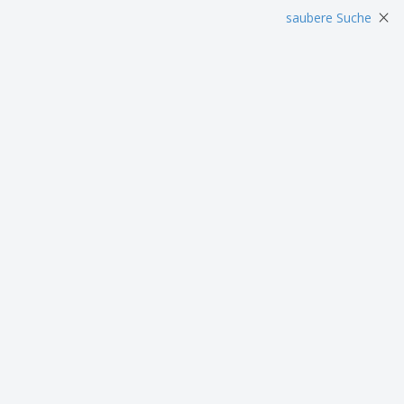
Plakate
Essen und Süßigkeiten
Öko
×
saubere Suche
Mag
Koffer und Rucksäcke
Druckeretiketten
Kat