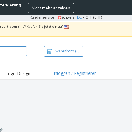
zerklärung
Nicht mehr anzeigen
Kundenservice
|
Schweiz |
DE
CHF (CHF)
 vertreten sind? Kaufen Sie jetzt ein auf
Warenkorb
(0)
Einloggen / Registrieren
Logo-Design
hlights und
ebote
irts und Polos
kereien
oor-Aktivitäten
iten von zu Hause
sandkartons