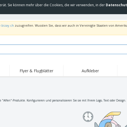
erät. Sie können mehr über die Cookies, die wir verwenden, in der
Datenschut
.bizay.ch
zuzugreifen. Wussten Sie, dass wir auch in Vereinigte Staaten von Amerika
Flyer & Flugblätter
Aufkleber
Hig
Trends
Neue Produkte
Ang
Flaggen, Fahnen und
Rollups
T-Sh
Schreibtisch-Flaggen
Food-Service-
Roll-ups
Stic
e "Affen"-Produkte. Konfigurieren und personalisieren Sie sie mit Ihrem Logo, Text oder Design.
Ausrüstung und
Zubehör
Hauslieferung und
Einwegprodukte
Outd
Take-away
Aufkleber, Vinyls und
Armbanduhren
Arbe
Poster
Hoodies
Pokale und Trophäen
Ver