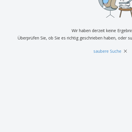
Pers
Aussteller
Medaillen
Ges
Plakate
Essen und Süßigkeiten
Öko
Mag
Koffer und Rucksäcke
Druckeretiketten
Kat
Wir haben derzeit keine Ergebni
Überprüfen Sie, ob Sie es richtig geschrieben haben, oder s
×
saubere Suche