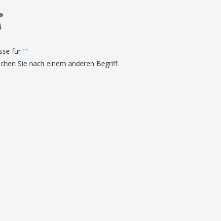
onalisierte
chenke
produkte
azine, Bücher und
aloge
sse für
"
"
uchen Sie nach einem anderen Begriff.