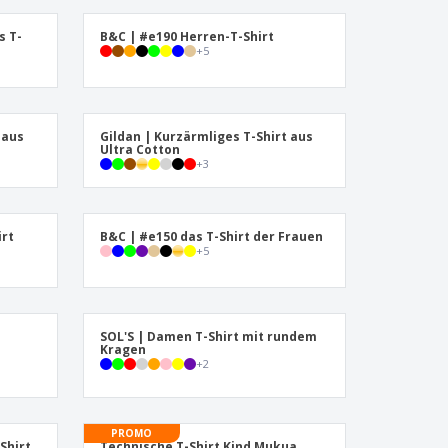
produkte
azine, Bücher und
s T-
B&C | #e190 Herren-T-Shirt
aloge
+
5
 aus
Gildan | Kurzärmliges T-Shirt aus
Ultra Cotton
+
3
irt
B&C | #e150 das T-Shirt der Frauen
+
5
SOL'S | Damen T-Shirt mit rundem
Kragen
+
2
PROMO
Shirt
Technische T-Shirt Kind Mukua