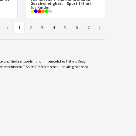
Geschwindigkeit | Sport T-Shirt
für Kinder
‹
›
1
2
3
4
5
6
7
arbe und Größe entwerfen und Ihr persönliches T Shirts-Design
ch verschiedene T Shirts-Größen mischen und alle gleichzeitig