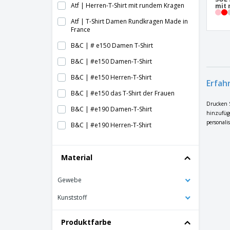
Atf | Herren-T-Shirt mit rundem Kragen
mit
Atf | T-Shirt Damen Rundkragen Made in
France
B&C | # e150 Damen T-Shirt
B&C | #e150 Damen-T-Shirt
B&C | #e150 Herren-T-Shirt
Erfah
B&C | #e150 das T-Shirt der Frauen
Drucken S
B&C | #e190 Damen-T-Shirt
hinzufüge
personalis
B&C | #e190 Herren-T-Shirt
B&C | -T-Shirt #e150
Material
B&C | -T-Shirt #e190
B&C | Athletic Move Armloch-T-Shirt
Gewebe
B&C | Baseball-T-Shirt
Kunststoff
B&C | Baseball-T-Shirt von
B&C | Bio inspirieren plus Herren-T-Shirt
Produktfarbe