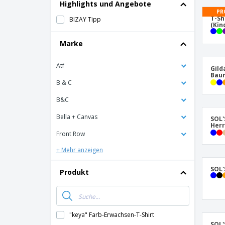
T-Shirts
Highlights und Angebote
PR
Magnete
T-Sh
BIZAY Tipp
(Kin
Planen
Marke
Atf
Gild
Baum
B & C
B&C
Bella + Canvas
SOL'
Her
Front Row
+ Mehr anzeigen
SOL'
Produkt
"keya" Farb-Erwachsen-T-Shirt
SOL'