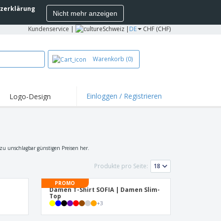
zerklärung
Nicht mehr anzeigen
Kundenservice
|
Schweiz |
DE
CHF (CHF)
Warenkorb
(0)
Einloggen / Registrieren
Logo-Design
hlights und
ebote
irts und Polos
kereien
e zu unschlagbar günstigen Preisen her.
oor-Aktivitäten
Produkte pro Seite:
iten von zu Hause
PROMO
Damen T-Shirt SOFIA | Damen Slim-
sandkartons
Top
onalisierte
+
3
chenke