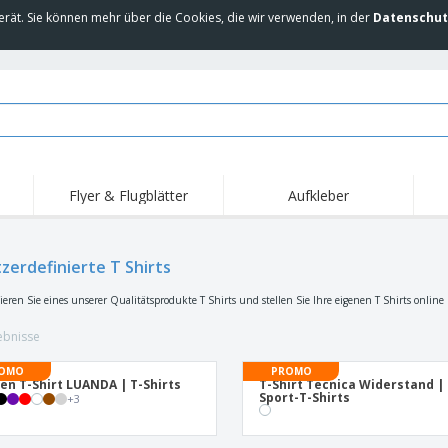
erät. Sie können mehr über die Cookies, die wir verwenden, in der
Datenschut
Flyer & Flugblätter
Aufkleber
Hig
Trends
Neue Produkte
Ang
Flaggen, Fahnen und
zerdefinierte T Shirts
Rollups
T-Sh
Schreibtisch-Flaggen
Food-Service-
Roll-ups
Stic
sieren Sie eines unserer Qualitätsprodukte T Shirts und stellen Sie Ihre eigenen T Shirts onlin
Ausrüstung und
Zubehör
Hauslieferung und
Einwegprodukte
Outd
Take-away
ebnisse
Aufkleber, Vinyls und
Armbanduhren
Arbe
Poster
OMO
PROMO
en T-Shirt LUANDA | T-Shirts
T-Shirt Tecnica Widerstand |
Hoodies
Pokale und Trophäen
Ver
Sport-T-Shirts
+
3
Pers
Aussteller
Medaillen
Ges