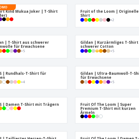
Plakate
Essen und Süßigkeiten
Öko
Mag
OMO
Koffer und Rucksäcke
Druckeretiketten
irt Kind Mukua Joker | T-Shirt
Fruit of the Loom | Originelle
Kat
der)
Shirt
+
2
an | T-Shirt aus schwerer
Gildan | Kurzärmliges T-Shirt
wolle für Erwachsene
schwerer Cotton
+
5
+
5
S | Rundhals-T-Shirt für
Gildan | Ultra-Baumwoll-T-Sh
ren
für Erwachsene
+
4
+
5
S | Damen T-Shirt mit Trägern
Fruit Of The Loom | Super
Premium T-Shirt mit kurzen
Ärmeln
S | Tailliertes Herren-T-Shirt
Fruit Of The Loom | Damen T-