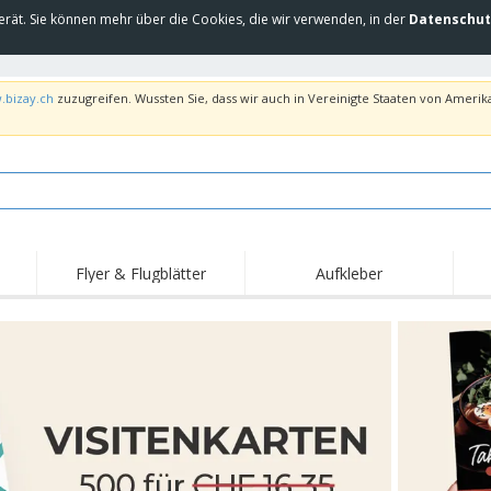
erät. Sie können mehr über die Cookies, die wir verwenden, in der
Datenschut
.bizay.ch
zuzugreifen. Wussten Sie, dass wir auch in Vereinigte Staaten von Amerika
Flyer & Flugblätter
Aufkleber
Hig
Trends
Neue Produkte
Ang
Flaggen, Fahnen und
Rollups
T-Sh
Schreibtisch-Flaggen
Food-Service-
Roll-ups
Stic
Ausrüstung und
Zubehör
Hauslieferung und
Einwegprodukte
Outd
Take-away
Aufkleber, Vinyls und
Armbanduhren
Arbe
Poster
Hoodies
Pokale und Trophäen
Ver