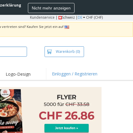
zerklärung
Nicht mehr anzeigen
Kundenservice
|
Schweiz |
DE
CHF (CHF)
 vertreten sind? Kaufen Sie jetzt ein auf
Warenkorb
(0)
Einloggen / Registrieren
Logo-Design
hlights und
ebote
irts und Polos
kereien
oor-Aktivitäten
iten von zu Hause
sandkartons