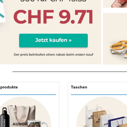
Pers
Aussteller
Medaillen
Ges
Plakate
Essen und Süßigkeiten
Öko
Mag
Koffer und Rucksäcke
Druckeretiketten
Kat
produkte
Taschen