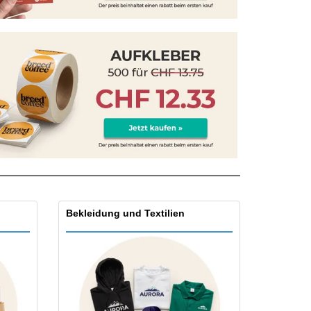
onalisierte
chenke
produkte
azine, Bücher und
aloge
Bekleidung und Textilien