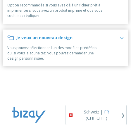
e
x
t
n
Option recommandée si vous avez déjà un fichier prêt à
s
p
e
e
imprimer ou si vous avez un produit imprimé et que vous
d
E
o
m
l
souhaitez répliquer.
e
m
s
e
s
b
b
a
n
u
a
n
t
A
r
l
t
s
Je veux un nouveau design
c
e
l
s
h
a
a
Vous pouvez sélectionner l'un des modèles prédéfinis
e
u
g
T
ou, si vous le souhaitez, vous pouvez demander une
t
e
o
design personnalisée.
e
u
r
s
p
Se
l
a
connecter
e
r
/ Créer un
s
T
compte
p
h
r
è
o
m
Service
d
e
Client
›
u
Schweiz |
FR
i
(CHF CHF )
t
s