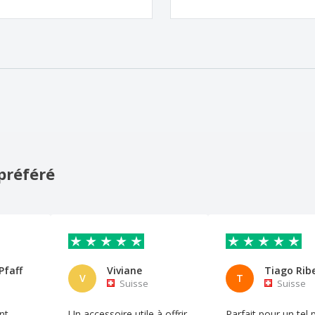
préféré
Pfaff
Viviane
Tiago Rib
V
T
Suisse
Suisse
nt
Un accessoire utile à offrir
Parfait pour un tel 