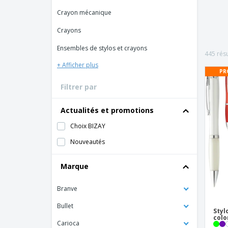
Cartes de fidélité
Tous les produits
Crayon mécanique
T-shirts
Crayons
Magnets
Ensembles de stylos et crayons
Bâches
445 résu
+ Afficher plus
PR
Filtrer par
Actualités et promotions
Choix BIZAY
Nouveautés
Marque
Branve
Bullet
Styl
colo
Carioca