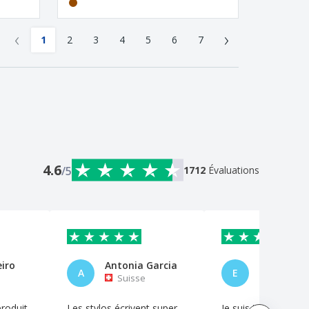
‹
›
1
2
3
4
5
6
7
4.6
/5
1712
Évaluations
eiro
Antonia Garcia
Eric Broca
A
E
Suisse
Suisse
produit
Les stylos écrivent super
Je suis très content