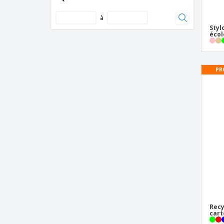
Ensemble stylo et crayon en bambou
à
Étui à crayons de couleur
Styl
écol
Étui à stylo
Gomme
PR
Jeu de coloriage avec bloc-notes
Jeu de crayons de couleur et de crayons
de couleur
Lampe de poche stylo
Lot de 12 crayons de couleur
Mètre pliant 2 mètres
Parure roller et stylo bille en métal
IMPERIO
Parure roller et stylo bille en métal
ORLANDO
Porte-Bloc à Pince
Recy
cart
Porte-mémoire en carton avec règle