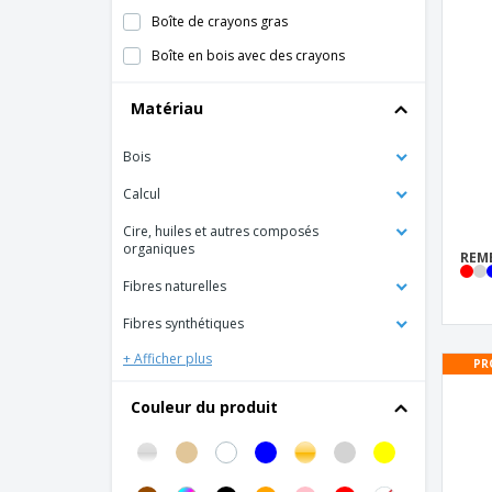
Boîte de crayons gras
Boîte en bois avec des crayons
Boîte en carton avec craie
Matériau
Boîte en carton avec des crayons
Bois
Carnet et stylo à bille recyclés
Carnet papier recyclé + stylo
Calcul
Carton de 6 crayons de cire
Cire, huiles et autres composés
organiques
REMB
Coffret cadeau bloc-notes et stylo
Fibres naturelles
Coffret cadeau stylo dans un coffret en
bois
Fibres synthétiques
Craie de couleur
+ Afficher plus
PR
Crayon
Couleur du produit
Crayon GRAFIT
Crayon de charpentier GRAFIT COLOR
Crayons de Couleur