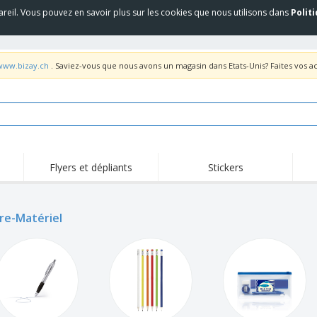
areil. Vous pouvez en savoir plus sur les cookies que nous utilisons dans
Polit
/www.bizay.ch
. Saviez-vous que nous avons un magasin dans Etats-Unis? Faites vos a
Flyers et dépliants
Stickers
Act
Tendance
Nouveautés
pro
ure-Matériel
Roll-ups
Drapeaux
T-sh
Vaisselle et
Roll-ups
Bro
accessoires de cuisine
Vaisselle jetable et
Livraison à domicile
Acti
réutilisable
Autocollants, vinyles et
Montres
Hom
affiches
Sweatshirts
Coupes et Trophées
Boît