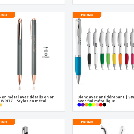
OMO
PROMO
o en métal avec détails en or
Blanc avec antidérapant | St
 WRITZ | Stylos en métal
avec fini métallique
OMO
PROMO