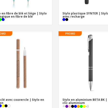
o en fibre de blé et liège | Stylo
Stylo plastique SYNTER | Styl
ogique en fibre de blé
avec recharge
OMO
PROMO
clé avec couvercle | Stylo en
Stylo en aluminium BETA BK | 
on
clic aluminium
+
3