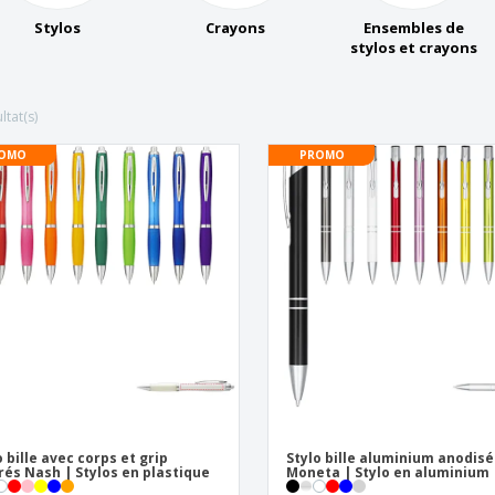
Exposants
Médailles
Cad
Stylos
Crayons
Ensembles de
Affiches
Cadeaux gourmands
Prod
stylos et crayons
Sacs et accessoires de
Étiquettes pour
Livr
transport
Imprimantes
ltat(s)
OMO
PROMO
o bille avec corps et grip
Stylo bille aluminium anodisé
rés Nash | Stylos en plastique
Moneta | Stylo en aluminium