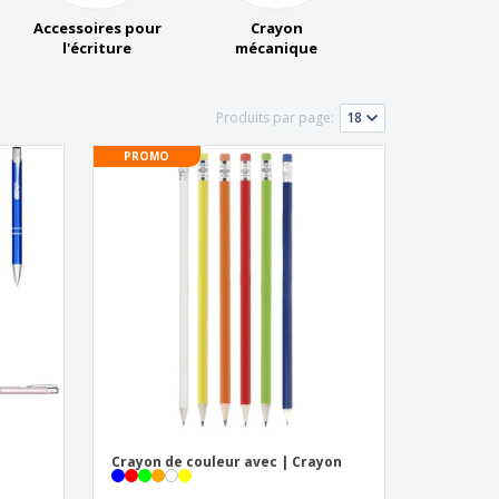
eaux personalisés
Accessoires pour
Crayon
uits écologiques
l'écriture
mécanique
es et brochures
Produits par page:
PROMO
Crayon de couleur avec | Crayon