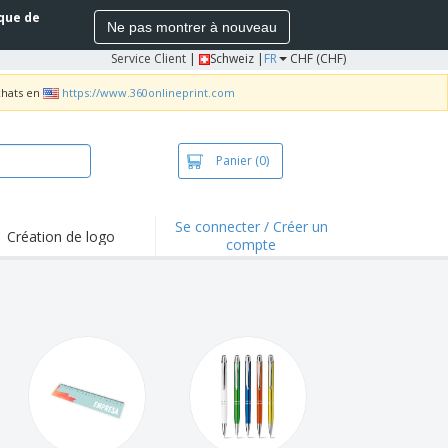
ique de
Ne pas montrer à nouveau
Service Client
|
Schweiz |
FR
CHF (CHF)
chats en
https://www.360onlineprint.com
Panier
(0)
Se connecter / Créer un
Création de logo
compte
ualités et
motions
irts et polos
derie
vités de plein air
e office
es d'expédition