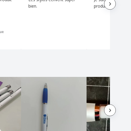
bien.
produit et de l'envo
que