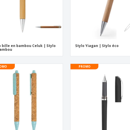
o bille en bambou Celuk | Stylo
Stylo Yiagan | Stylo éco
bambou
OMO
PROMO