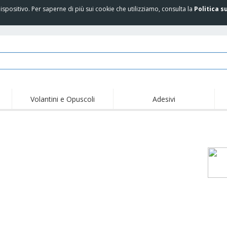
spositivo. Per saperne di più sui cookie che utilizziamo, consulta la
Politica s
Volantini e Opuscoli
Adesivi