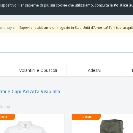
spositivo. Per saperne di più sui cookie che utilizziamo, consulta la
Politica s
w.bizay.ch
. Sapevi che abbiamo un negozio in Stati Uniti d'America? Fai i tuoi acquis
Volantini e Opuscoli
Adesivi
Off
Tendenze
Nuovi Prodotti
pro
Bandiere, Standardo e
mi e Capi Ad Alta Visibilità
Roll-Up
Magl
Guidoni
Attrezzature e
Roll-up
Prod
forniture per servizi di
ltato/i
ristorazione
Consegna domicilio e
Usa e getta
Atti
takeaway
OMO
PROMO
Adesivi, vinili e poster
Orologi da polso
Sma
Felpe con cappuccio
Coppe e Trofei
Scat