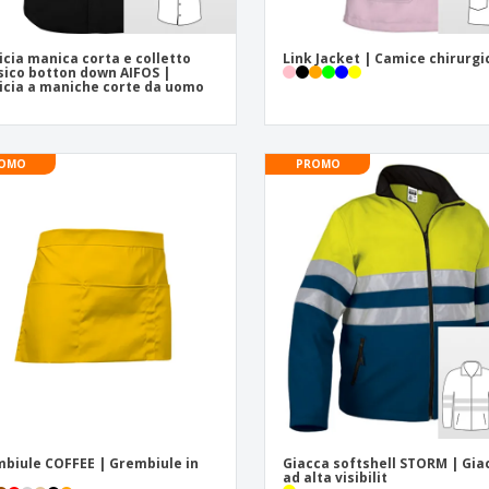
cia manica corta e colletto
Link Jacket | Camice chirurgi
sico botton down AIFOS |
cia a maniche corte da uomo
OMO
PROMO
biule COFFEE | Grembiule in
Giacca softshell STORM | Gia
ad alta visibilit