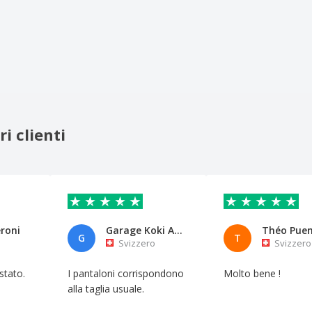
i clienti
roni
Garage Koki Auto-riparazioni s
Théo Pue
G
T
Svizzero
Svizzero
stato.
I pantaloni corrispondono
Molto bene !
alla taglia usuale.