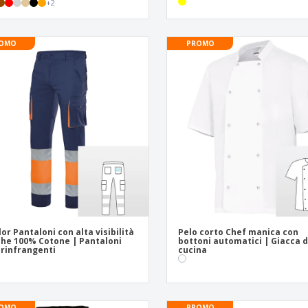
+
2
OMO
PROMO
lor Pantaloni con alta visibilità
Pelo corto Chef manica con
he 100% Cotone | Pantaloni
bottoni automatici | Giacca 
rinfrangenti
cucina
OMO
PROMO