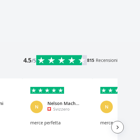
4.5
/5
815
Recensioni
mi
Nelson Machado
N
N
Svizzero
Svizzero
merce perfetta
merce perfetta