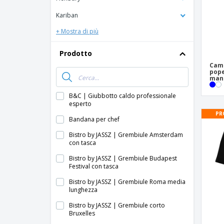
Kariban
+ Mostra di più
Prodotto
Cami
pope
man
B&C | Giubbotto caldo professionale
esperto
PR
Bandana per chef
Bistro by JASSZ | Grembiule Amsterdam
con tasca
Bistro by JASSZ | Grembiule Budapest
Festival con tasca
Bistro by JASSZ | Grembiule Roma media
lunghezza
Bistro by JASSZ | Grembiule corto
Bruxelles