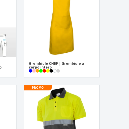
li personalizzati
otti ecologici
i e cataloghi
Grembiule CHEF | Grembiule a
o
corpo intero
PROMO