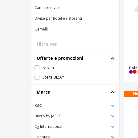
Carte fedeltà
Camici e divise
Magliette
Divise per hotel e ristoranti
Magnetici
Gemelli
Striscioni Pubblicitari
Filtra per
Offerte e promozioni
Novità
Polo
Scelta BIZAY
Marca
PR
B&C
Bistro by JASSZ
Cg International
Henbury