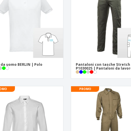
Espositori
Medaglie
Rega
Poster
Cibo e Caramelle
Prod
Valigie e zaini
Etichette per Stampanti
Libr
 da uomo BERLIN | Polo
Pantaloni con tasche Stretch
P103002S | Pantaloni da lavor
OMO
PROMO