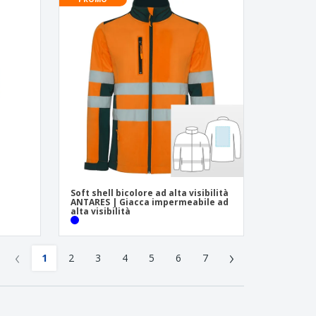
|
Soft shell bicolore ad alta visibilità
ANTARES | Giacca impermeabile ad
alta visibilità
‹
›
1
2
3
4
5
6
7