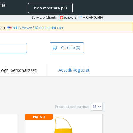
ulla
Non mostrare più
Servizio Clienti
|
Schweiz |
IT
CHF (CHF)
ti in
https://www.360onlineprint.com
Carrello
(0)
Accedi/Registrati
Loghi personalizzati
erte e
mozioni
iette e polo
otti Ricamati
Prodotti per pagina:
vità all'aria aperta
PROMO
rtworking
ole per Spedizioni