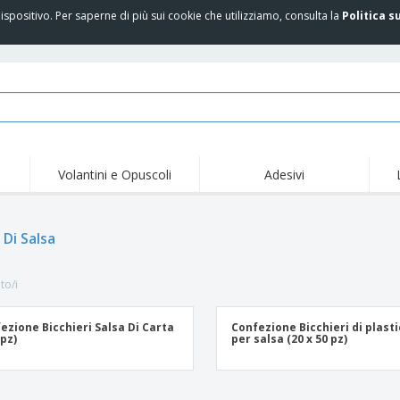
spositivo. Per saperne di più sui cookie che utilizziamo, consulta la
Politica s
Volantini e Opuscoli
Adesivi
Off
Tendenze
Nuovi Prodotti
pro
Bandiere, Standardo e
 Di Salsa
Roll-Up
Magl
Guidoni
Attrezzature e
Roll-up
Prod
forniture per servizi di
to/i
ristorazione
Consegna domicilio e
Usa e getta
Atti
takeaway
Adesivi, vinili e poster
Orologi da polso
Sma
ezione Bicchieri Salsa Di Carta
Confezione Bicchieri di plast
 pz)
per salsa (20 x 50 pz)
Felpe con cappuccio
Coppe e Trofei
Scat
Espositori
Medaglie
Rega