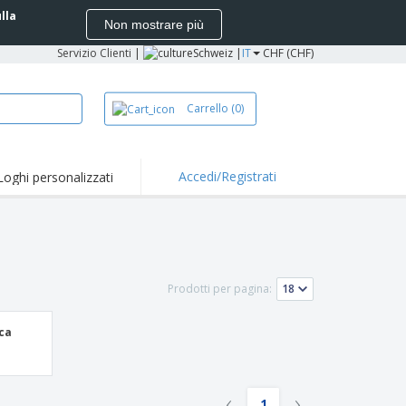
ulla
Non mostrare più
Servizio Clienti
|
Schweiz |
IT
CHF (CHF)
Carrello
(0)
Accedi/Registrati
Loghi personalizzati
erte e
mozioni
iette e polo
otti Ricamati
Prodotti per pagina:
vità all'aria aperta
rtworking
ica
ole per Spedizioni
li personalizzati
‹
›
1