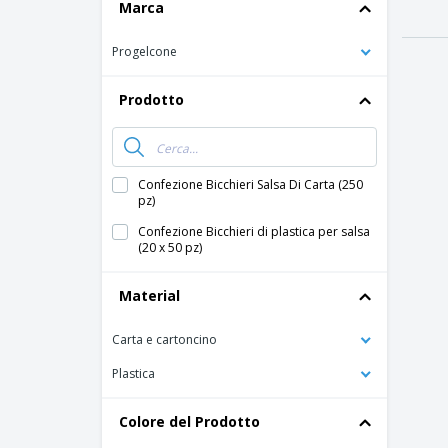
Magliette
Marca
Magnetici
Progelcone
Striscioni Pubblicitari
Prodotto
Confezione Bicchieri Salsa Di Carta (250
pz)
Confezione Bicchieri di plastica per salsa
(20 x 50 pz)
Material
Carta e cartoncino
Plastica
Colore del Prodotto