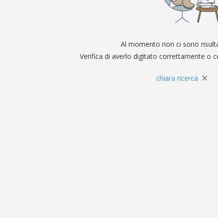
Espositori
Medaglie
Rega
Poster
Cibo e Caramelle
Prod
Valigie e zaini
Etichette per Stampanti
Libr
Al momento non ci sono risult
Verifica di averlo digitato correttamente o c
×
chiara ricerca