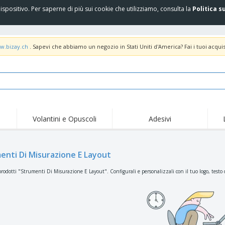
spositivo. Per saperne di più sui cookie che utilizziamo, consulta la
Politica s
w.bizay.ch
. Sapevi che abbiamo un negozio in Stati Uniti d'America? Fai i tuoi acquis
Volantini e Opuscoli
Adesivi
Off
Tendenze
Nuovi Prodotti
pro
Bandiere, Standardo e
enti Di Misurazione E Layout
Roll-Up
Magl
Guidoni
Attrezzature e
Roll-up
Prod
rodotti "Strumenti Di Misurazione E Layout". Configurali e personalizzali con il tuo logo, testo 
forniture per servizi di
ristorazione
Consegna domicilio e
Usa e getta
Atti
takeaway
Adesivi, vinili e poster
Orologi da polso
Sma
Felpe con cappuccio
Coppe e Trofei
Scat