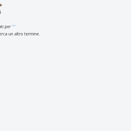
li personalizzati
otti ecologici
i e cataloghi
ati per
"
"
erca un altro termine.