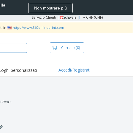
ulla
Non mostrare più
Servizio Clienti
|
Schweiz |
IT
CHF (CHF)
ti in
https://www.360onlineprint.com
Carrello
(0)
Accedi/Registrati
Loghi personalizzati
erte e
mozioni
iette e polo
otti Ricamati
o design.
vità all'aria aperta
rtworking
ole per Spedizioni