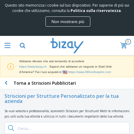
Questo sito memorizza i cookie sul tuo dispositivo. Per saperne di più sui
I
cookie che utilizziamo, consulta la
Politica sulla riservatezza
.
p
i
Non mostrare più
ù
M
v
a
e
t
n
0
e
d
P
r
u
r
i
t
o
a
i
Abbiamo rilevato che stai tentando di accedere
d
l
D
https://www.bizay.ch
. Sapevi che abbiamo un negozio in Stati Uniti
o
e
i
d'America? Fai i tuoi acquisti in
https://www.360onlineprint.com
t
d
s
t
i
Torna a Striscioni Pubblicitari
p
i
M
F
l
P
a
o
a
r
Striscioni per Strutture Personalizzato per la tua
r
r
y
azienda
o
k
n
e
m
B
e
i
E
o
Se vuoi velocità e professionalità, scommetti Striscioni per Strutture! Metti le informazioni
a
t
t
s
z
più utili sulla tua attività e utilizza in tutti i documenti importanti della tua attività.
g
i
u
p
i
n
r
o
A
o
g
e
s
b
n