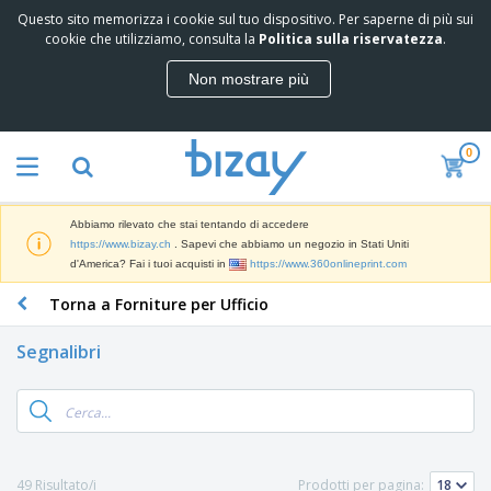
Questo sito memorizza i cookie sul tuo dispositivo. Per saperne di più sui
cookie che utilizziamo, consulta la
Politica sulla riservatezza
.
Non mostrare più
0
Abbiamo rilevato che stai tentando di accedere
https://www.bizay.ch
. Sapevi che abbiamo un negozio in Stati Uniti
d'America? Fai i tuoi acquisti in
https://www.360onlineprint.com
Torna a Forniture per Ufficio
Segnalibri
49 Risultato/i
Prodotti per pagina: