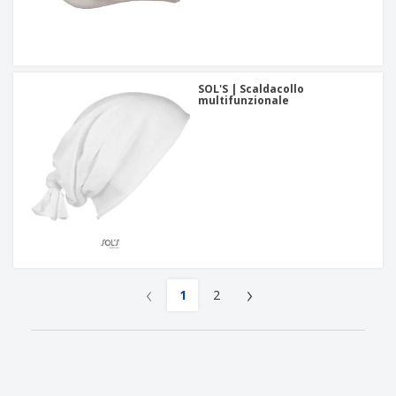
SOL'S | Scaldacollo
multifunzionale
‹
›
1
2