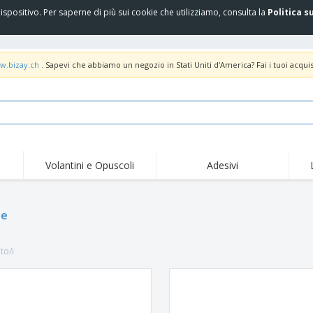
spositivo. Per saperne di più sui cookie che utilizziamo, consulta la
Politica s
w.bizay.ch
. Sapevi che abbiamo un negozio in Stati Uniti d'America? Fai i tuoi acquis
Volantini e Opuscoli
Adesivi
Off
Tendenze
Nuovi Prodotti
pro
Bandiere, Standardo e
le
Roll-Up
Magl
Guidoni
Attrezzature e
Roll-up
Prod
forniture per servizi di
to/i
ristorazione
Consegna domicilio e
Usa e getta
Atti
takeaway
Adesivi, vinili e poster
Orologi da polso
Sma
Felpe con cappuccio
Coppe e Trofei
Scat