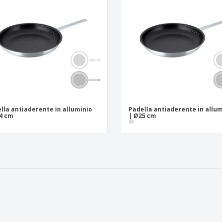
Espositori
Medaglie
Rega
Poster
Cibo e Caramelle
Prod
Valigie e zaini
Etichette per Stampanti
Libr
lla antiaderente in alluminio
Padella antiaderente in allu
4 cm
| Ø25 cm