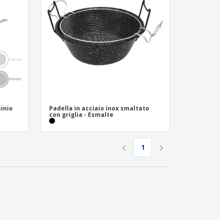
li personalizzati
otti ecologici
i e cataloghi
minio
Padella in acciaio inox smaltato
con griglia - Esmalte
‹
›
1