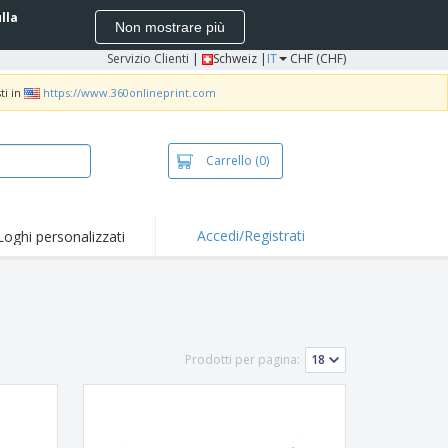
ulla
Non mostrare più
Servizio Clienti
|
Schweiz |
IT
CHF (CHF)
ti in
https://www.360onlineprint.com
Carrello
(0)
Accedi/Registrati
Loghi personalizzati
erte e
mozioni
iette e polo
otti Ricamati
Prodotti per pagina:
vità all'aria aperta
rtworking
ole per Spedizioni