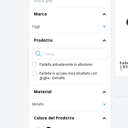
Filtra per
Carte fedeltà
Magliette
Marca
Magnetici
Oggi
Striscioni Pubblicitari
Prodotto
Pade
Padella antiaderente in alluminio
| Ø3
Padella in acciaio inox smaltato con
griglia - Esmalte
Material
Metallo
Colore del Prodotto