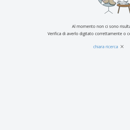
Espositori
Medaglie
Rega
Poster
Cibo e Caramelle
Prod
Valigie e zaini
Etichette per Stampanti
Libr
Al momento non ci sono risult
Verifica di averlo digitato correttamente o c
×
chiara ricerca