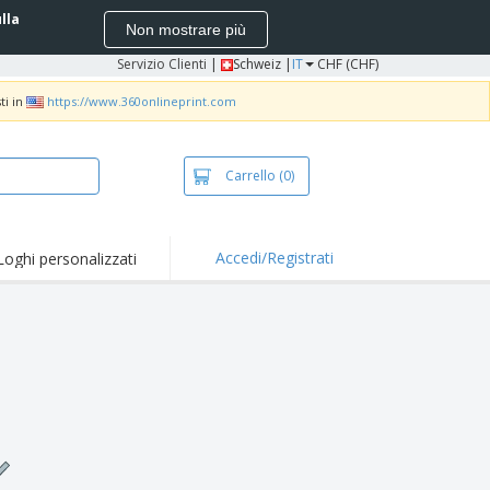
ulla
Non mostrare più
Servizio Clienti
|
Schweiz |
IT
CHF (CHF)
ti in
https://www.360onlineprint.com
Carrello
(0)
Accedi/Registrati
Loghi personalizzati
erte e
mozioni
iette e polo
otti Ricamati
vità all'aria aperta
rtworking
ole per Spedizioni