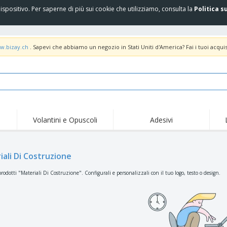
spositivo. Per saperne di più sui cookie che utilizziamo, consulta la
Politica s
w.bizay.ch
. Sapevi che abbiamo un negozio in Stati Uniti d'America? Fai i tuoi acquis
Volantini e Opuscoli
Adesivi
Off
Tendenze
Nuovi Prodotti
pro
Bandiere, Standardo e
iali Di Costruzione
Roll-Up
Magl
Guidoni
Attrezzature e
Roll-up
Prod
rodotti "Materiali Di Costruzione". Configurali e personalizzali con il tuo logo, testo o design.
forniture per servizi di
ristorazione
Consegna domicilio e
Usa e getta
Atti
takeaway
Adesivi, vinili e poster
Orologi da polso
Sma
Felpe con cappuccio
Coppe e Trofei
Scat