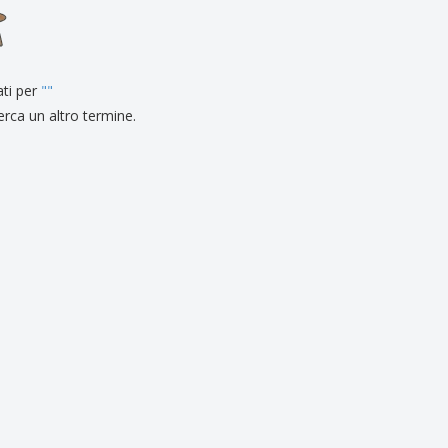
li personalizzati
otti ecologici
i e cataloghi
ati per
"
"
erca un altro termine.