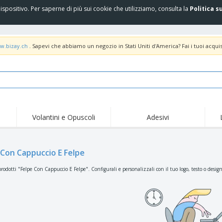
spositivo. Per saperne di più sui cookie che utilizziamo, consulta la
Politica s
w.bizay.ch
. Sapevi che abbiamo un negozio in Stati Uniti d'America? Fai i tuoi acquis
Volantini e Opuscoli
Adesivi
Off
Tendenze
Nuovi Prodotti
pro
Bandiere, Standardo e
 Con Cappuccio E Felpe
Roll-Up
Magl
Guidoni
Attrezzature e
Roll-up
Prod
rodotti "Felpe Con Cappuccio E Felpe". Configurali e personalizzali con il tuo logo, testo o design
forniture per servizi di
ristorazione
Consegna domicilio e
Usa e getta
Atti
takeaway
Adesivi, vinili e poster
Orologi da polso
Sma
Felpe con cappuccio
Coppe e Trofei
Scat