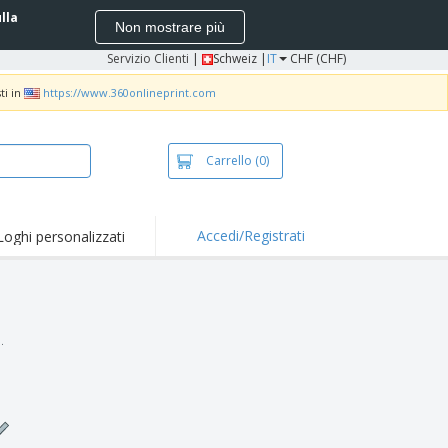
ulla
Non mostrare più
Servizio Clienti
|
Schweiz |
IT
CHF (CHF)
ti in
https://www.360onlineprint.com
Carrello
(0)
Accedi/Registrati
Loghi personalizzati
erte e
mozioni
iette e polo
otti Ricamati
.
vità all'aria aperta
rtworking
ole per Spedizioni