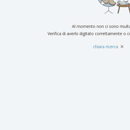
Espositori
Medaglie
Rega
Poster
Cibo e Caramelle
Prod
Valigie e zaini
Etichette per Stampanti
Libr
Al momento non ci sono risult
Verifica di averlo digitato correttamente o c
×
chiara ricerca