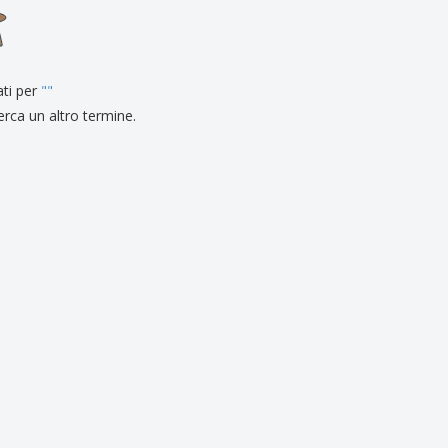
li personalizzati
otti ecologici
i e cataloghi
ati per
"
"
erca un altro termine.