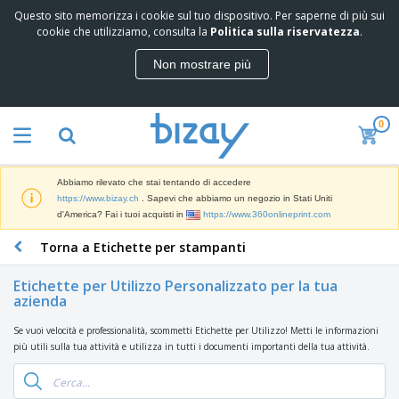
Questo sito memorizza i cookie sul tuo dispositivo. Per saperne di più sui
I
cookie che utilizziamo, consulta la
Politica sulla riservatezza
.
p
i
Non mostrare più
ù
M
v
a
e
t
n
0
e
d
P
r
u
r
i
t
o
a
i
Abbiamo rilevato che stai tentando di accedere
d
l
D
https://www.bizay.ch
. Sapevi che abbiamo un negozio in Stati Uniti
o
e
i
d'America? Fai i tuoi acquisti in
https://www.360onlineprint.com
t
d
s
t
i
Torna a Etichette per stampanti
p
i
M
F
l
P
a
o
a
r
Etichette per Utilizzo Personalizzato per la tua
r
r
y
azienda
o
k
n
e
m
B
e
i
E
o
Se vuoi velocità e professionalità, scommetti Etichette per Utilizzo! Metti le informazioni
a
t
t
s
z
più utili sulla tua attività e utilizza in tutti i documenti importanti della tua attività.
g
i
u
p
i
n
r
o
A
o
g
e
s
b
n