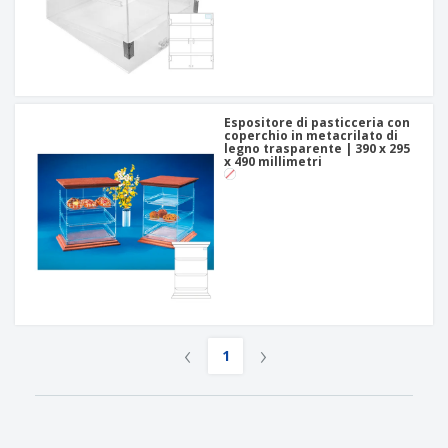
Espositore di pasticceria con
coperchio in metacrilato di
legno trasparente | 390 x 295
x 490 millimetri
‹
›
1