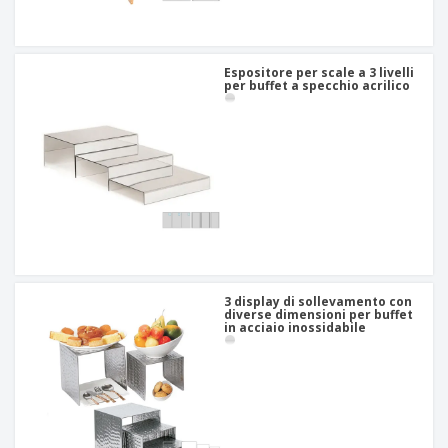
Espositore per scale a 3 livelli
per buffet a specchio acrilico
3 display di sollevamento con
diverse dimensioni per buffet
in acciaio inossidabile