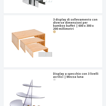
3 display di sollevamento con
diverse dimensioni per
bamboo buffet | 600 x 300 x
200 millimetri
Display a specchio con 3 livelli
acrilici | Mezza luna