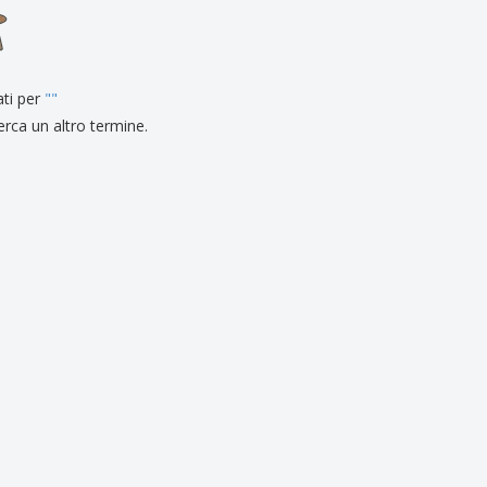
li personalizzati
otti ecologici
i e cataloghi
ati per
"
"
erca un altro termine.