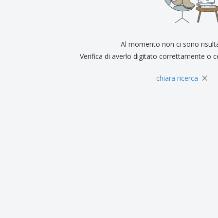
Espositori
Medaglie
Rega
Poster
Cibo e Caramelle
Prod
Valigie e zaini
Etichette per Stampanti
Libr
Al momento non ci sono risult
Verifica di averlo digitato correttamente o c
×
chiara ricerca