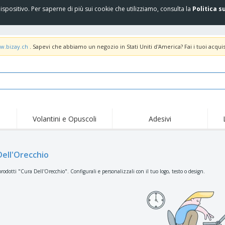
spositivo. Per saperne di più sui cookie che utilizziamo, consulta la
Politica s
w.bizay.ch
. Sapevi che abbiamo un negozio in Stati Uniti d'America? Fai i tuoi acquis
Volantini e Opuscoli
Adesivi
Off
Tendenze
Nuovi Prodotti
pro
Bandiere, Standardo e
Dell'Orecchio
Roll-Up
Magl
Guidoni
Attrezzature e
Roll-up
Prod
rodotti "Cura Dell'Orecchio". Configurali e personalizzali con il tuo logo, testo o design.
forniture per servizi di
ristorazione
Consegna domicilio e
Usa e getta
Atti
takeaway
Adesivi, vinili e poster
Orologi da polso
Sma
Felpe con cappuccio
Coppe e Trofei
Scat