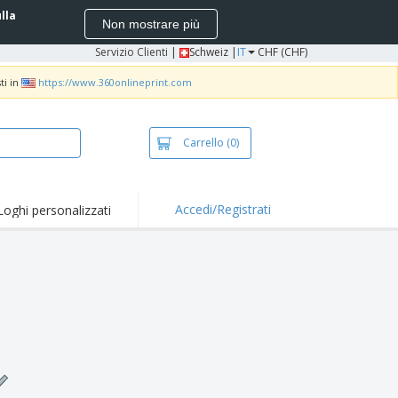
ulla
Non mostrare più
Servizio Clienti
|
Schweiz |
IT
CHF (CHF)
ti in
https://www.360onlineprint.com
Carrello
(0)
Accedi/Registrati
Loghi personalizzati
erte e
mozioni
iette e polo
otti Ricamati
vità all'aria aperta
rtworking
ole per Spedizioni