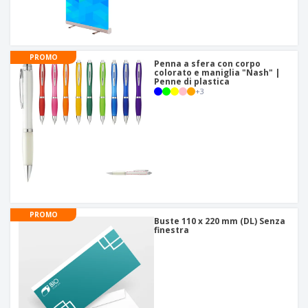
PROMO
Penna a sfera con corpo
colorato e maniglia "Nash" |
Penne di plastica
+
3
PROMO
Buste 110 x 220 mm (DL) Senza
finestra