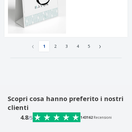
‹
›
1
2
3
4
5
Scopri cosa hanno preferito i nostri
clienti
4.8
/5
143162
Recensioni