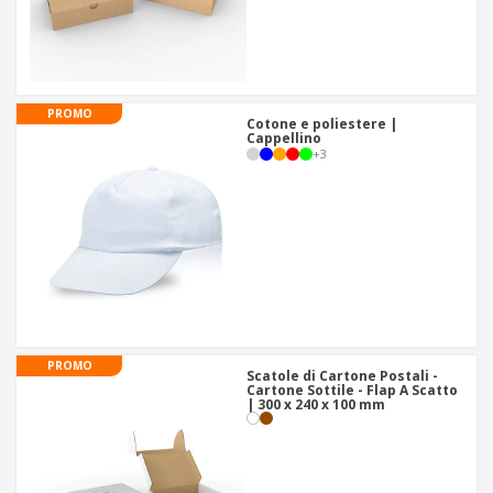
PROMO
Cotone e poliestere |
Cappellino
+
3
PROMO
Scatole di Cartone Postali -
Cartone Sottile - Flap A Scatto
| 300 x 240 x 100 mm