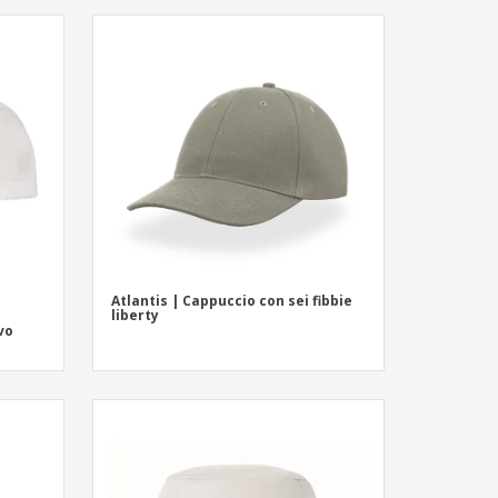
Atlantis | Cappuccio con sei fibbie
liberty
vo