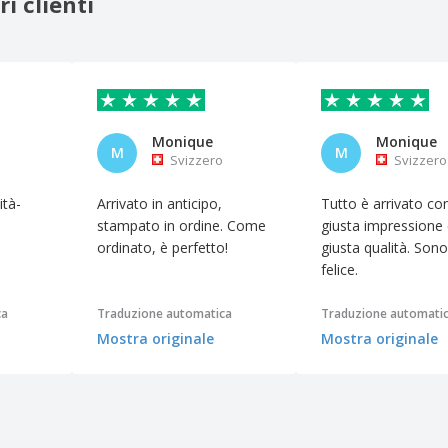
i clienti
Monique
Monique
M
M
Svizzero
Svizzero
ità-
Arrivato in anticipo,
Tutto è arrivato con
stampato in ordine. Come
giusta impressione 
ordinato, è perfetto!
giusta qualità. Son
felice.
ca
Traduzione automatica
Traduzione automati
Mostra originale
Mostra originale