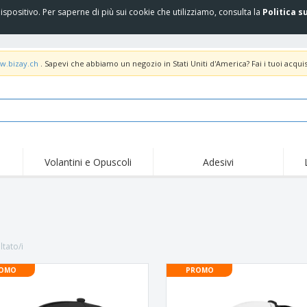
spositivo. Per saperne di più sui cookie che utilizziamo, consulta la
Politica s
w.bizay.ch
. Sapevi che abbiamo un negozio in Stati Uniti d'America? Fai i tuoi acquis
Volantini e Opuscoli
Adesivi
ltato/i
OMO
PROMO