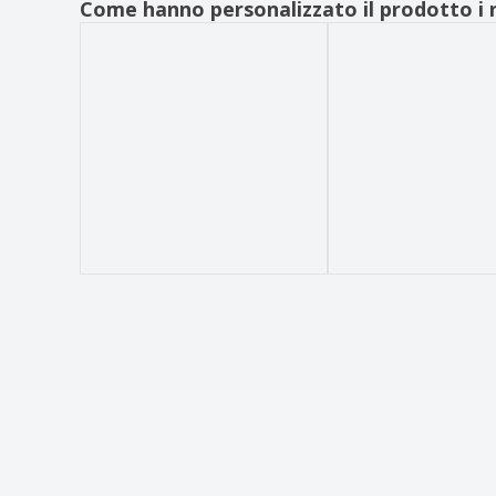
Come hanno personalizzato il prodotto i n
Beechfield | Cappello trucker in microknit
Beechfield | Cappuccio luminoso a LED
Beechfield | Esposizione sportiva
Beechfield | Pannello originale Cap 5
Junior
Beechfield | Tappo da esterno 6 pannelli
Beechfield | Tappo originale 5 pannelli
Berretto - Cappello da spiaggia in cotone
BILGOLA
Berretto Yobs
Berretto a scatto, 100% poliestere
Berretto bambino CHILKA
CAP SUMMIT
CHRISTOPHE berretto "sandwich".
CLAIRE berretto "sandwich".