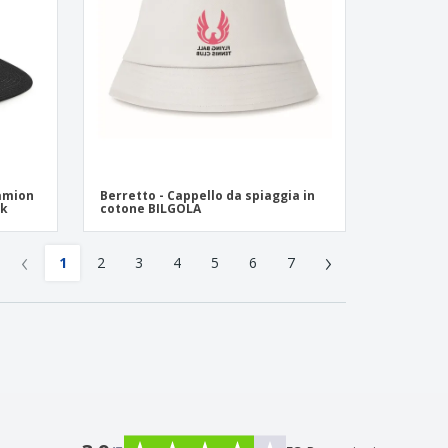
camion
Berretto - Cappello da spiaggia in
ak
cotone BILGOLA
‹
›
1
2
3
4
5
6
7