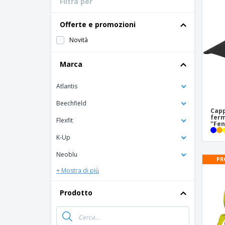
Filtra per
Offerte e promozioni
Novità
Marca
Atlantis
Beechfield
Capp
ferm
Flexfit
"Fen
K-Up
Neoblu
PR
+ Mostra di più
Prodotto