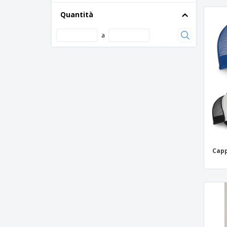
Beechfield | Berretto in cotone a 6
Quantità
pannelli
a
Beechfield | Berretto in cotone a basso
profilo
Beechfield | Berretto in cotone pesante a
basso profilo
Beechfield | Berretto militare
Beechfield | Berretto mimetico
Beechfield | Berretto mimetico militare
Beechfield | Berretto patch camionista
Beechfield | Berretto piatto d'epoca
Capp
Beechfield | Cappellino 5 pannelli
Ultimate
Beechfield | Cappellino 6 pannelli
Ultimate
Beechfield | Cappellino Athleisure 6
pannelli