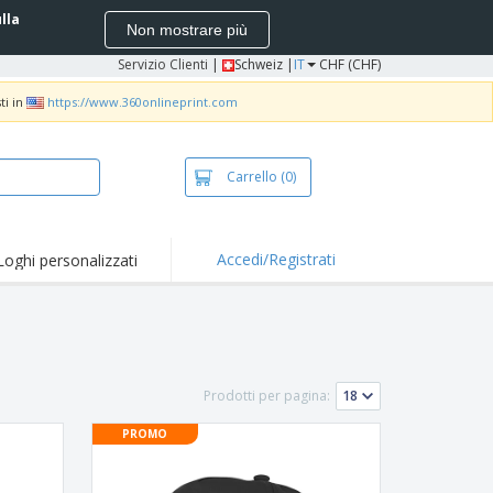
ulla
Non mostrare più
Servizio Clienti
|
Schweiz |
IT
CHF (CHF)
ti in
https://www.360onlineprint.com
Carrello
(0)
Accedi/Registrati
Loghi personalizzati
Prodotti per pagina:
PROMO