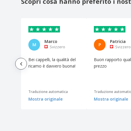
Scopri cosa hanno preferito i nostr
Beechfield | Cappellino snapback a 5
pannelli a contrasto
Beechfield | Cappellino snapback
mimetico
Beechfield | Cappellino stile
professionale
Marco
Patricia
M
P
Svizzero
Svizzero
Beechfield | Cappellino vintage da
camionista junior
Bei cappelli, la qualità del
Buon rapporto qual
Beechfield | Cappello a profilo basso in
ricamo è davvero buona!
prezzo
cotone drill
Beechfield | Cappello con 5 pannelli a
contrasto
Beechfield | Cappello da gran premio
Traduzione automatica
Traduzione automati
Beechfield | Cappello in maglia con 6
Mostra originale
Mostra originale
pannelli
Beechfield | Cappello in rete Coolmax
Flow
Beechfield | Cappello stile professionale
in cotone pesante