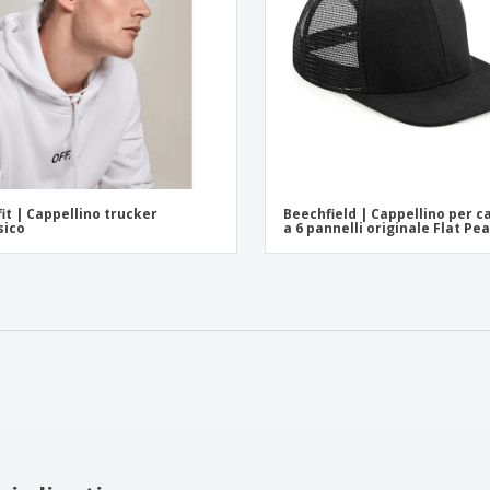
fit | Cappellino trucker
Beechfield | Cappellino per 
sico
a 6 pannelli originale Flat Pe