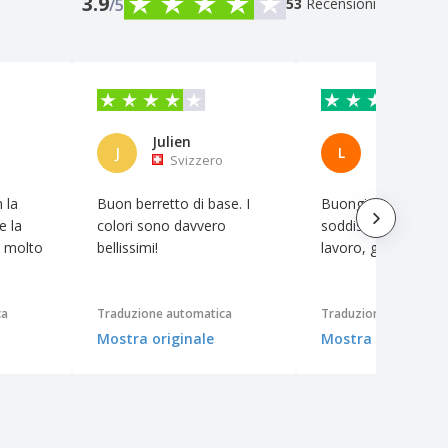
3.9
/5
53
Recensioni
Julien
J
L
Svizzero
Svizzero
 la
Buon berretto di base. I
Buongiorno, sono 
e la
colori sono davvero
soddisfatto del vos
o molto
bellissimi!
lavoro, grazie mille.
ca
Traduzione automatica
Traduzione automati
Mostra originale
Mostra originale