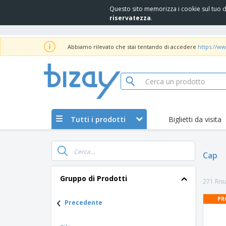
Questo sito memorizza i cookie sul tuo di
riservatezza
.
Abbiamo rilevato che stai tentando di accedere
https://ww
Tutti i prodotti
Biglietti da visita
Cap
Gruppo di Prodotti
271 Risu
‹
PR
Precedente