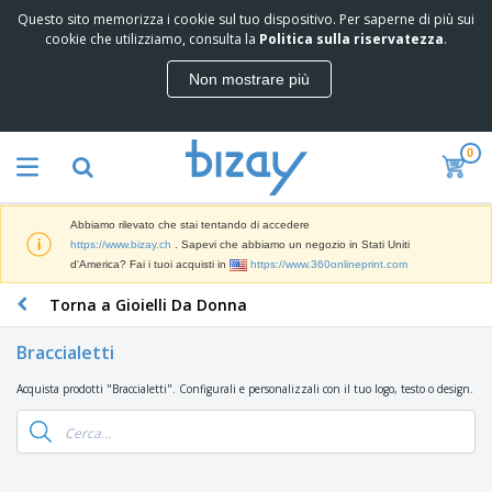
Questo sito memorizza i cookie sul tuo dispositivo. Per saperne di più sui
I
cookie che utilizziamo, consulta la
Politica sulla riservatezza
.
p
i
Non mostrare più
ù
M
v
a
e
t
n
0
e
d
P
r
u
r
i
t
o
a
i
Abbiamo rilevato che stai tentando di accedere
d
l
D
https://www.bizay.ch
. Sapevi che abbiamo un negozio in Stati Uniti
o
e
i
d'America? Fai i tuoi acquisti in
https://www.360onlineprint.com
t
d
s
t
i
Torna a Gioielli Da Donna
p
i
M
F
l
P
a
o
a
r
Braccialetti
r
r
y
o
k
n
e
m
Acquista prodotti "Braccialetti". Configurali e personalizzali con il tuo logo, testo o design.
B
e
i
E
o
a
t
t
s
z
g
i
u
p
i
n
r
o
A
o
g
e
s
b
n